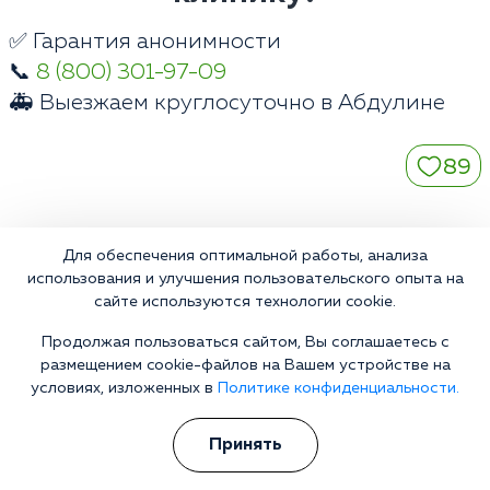
✅ Гарантия анонимности
📞
8 (800) 301-97-09
🚑 Выезжаем круглосуточно в Абдулине
89
Для обеспечения оптимальной работы, анализа
Контакты
использования и улучшения пользовательского опыта на
сайте используются технологии cookie.
Телефон:
Продолжая пользоваться сайтом, Вы соглашаетесь с
8 (800) 301-97-09
размещением cookie-файлов на Вашем устройстве на
E-mail:
условиях, изложенных в
Политике конфиденциальности.
abdulino@narkologiya24.clinic
Адрес:
Принять
Россия, Оренбургская область, Абдулино, Советская
улица, 168