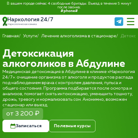
В вашем городе сейчас 4 свободные бригады. Выезд в течение 5 минут
после звонка:
#phone#
Наркология 24/7
Наркологическая клиника
Главная
Услуги
Лечение алкоголизма в стационаре
Детокси
Детоксикация
алкоголиков в Абдулине
Медицинская детоксикация в Абдулине в клинике «Наркология
24/7»: очищение организма от алкоголя и продуктов распада
под наблюдением врача с контролем давления, пульса и
общего состояния. Программа подбирается после осмотра и
анализов, помогает снять интоксикацию, уменьшить тошноту,
дрожь, тревогу и нормализовать сон. Анонимно, возможен
стационар или выезд.
от 3 200 ₽
Записаться
Полезные курсы