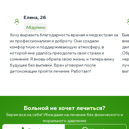
Елена, 26
Абдулино
Хочу выразить благодарность врачам и медсестрам за
Быв
их профессионализм и доброту. Они создали
вме
комфортную и поддерживающую атмосферу, в
дел
которой мне удалось преодолеть свои страхи и
Обр
сомнения. Я вновь обрела свою жизнь, и теперь вижу
чер
будущее без выпивки. Врач уговорил после
луч
детоксикации пройти лечение. Работает!
вып
Больной не хочет лечиться?
Берем все на себя! Убеждаем на лечение без физического и
морального давления