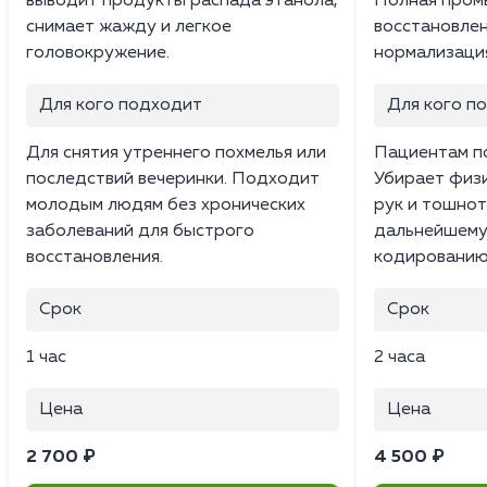
выводит продукты распада этанола,
Полная промы
снимает жажду и легкое
восстановлен
головокружение.
нормализация
Для кого подходит
Для кого п
Для снятия утреннего похмелья или
Пациентам по
последствий вечеринки. Подходит
Убирает физи
молодым людям без хронических
рук и тошнот
заболеваний для быстрого
дальнейшему
восстановления.
кодированию
Срок
Срок
1 час
2 часа
Цена
Цена
2 700 ₽
4 500 ₽