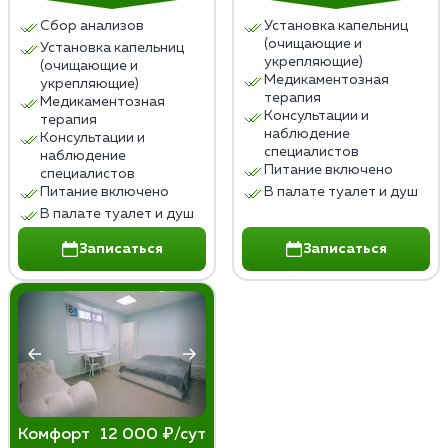
поддержание здорового образа жизни,
Сбор анализов
Установка капельниц
социальную адаптацию и укрепление
(очищающие и
Установка капельниц
психоэмоционального состояния. Важно следовать
укрепляющие)
(очищающие и
Медикаментозная
рекомендациям врачей и поддерживать свой путь к
укрепляющие)
терапия
Медикаментозная
выздоровлению.
Консультации и
терапия
наблюдение
Консультации и
специалистов
наблюдение
Питание включено
специалистов
Питание включено
В палате туалет и душ
В палате туалет и душ
Записаться
Записаться
Комфорт
12 000 ₽/сут