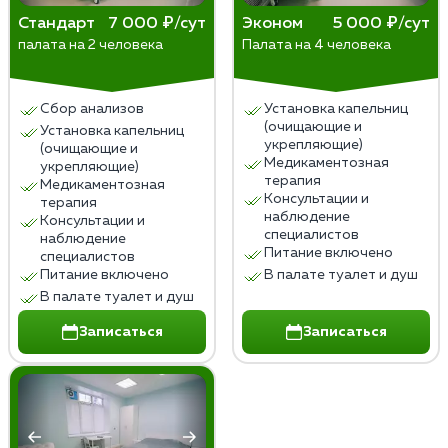
Индивидуальный подход к каждому пациенту,
Подшивка не рекомендуется людям с аллергией на
Стандарт
7 000 ₽/сут
Эконом
5 000 ₽/сут
учитывающий психологическое состояние,
компоненты препаратов или с повышенной
палата на 2 человека
Палата на 4 человека
стадию болезни и наличие противопоказаний.
чувствительностью.
Комплексное лечение, включающее
психотерапевтическую и социальную
Сбор анализов
Установка капельниц
(очищающие и
поддержку пациента, контроль за состоянием
Установка капельниц
укрепляющие)
(очищающие и
и соблюдением режима.
Медикаментозная
укрепляющие)
Доступные цены и гибкая система скидок для
терапия
Медикаментозная
Консультации и
пациентов, которые хотят избавиться от
терапия
наблюдение
Консультации и
алкогольной зависимости.
специалистов
наблюдение
Питание включено
специалистов
Питание включено
В палате туалет и душ
В палате туалет и душ
Записаться
Записаться