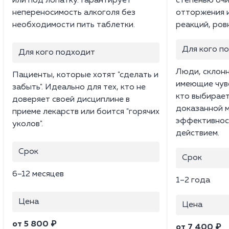
или под лопатку. Гарантирует
степенью очи
непереносимость алкоголя без
отторжения и
необходимости пить таблетки.
реакций, ров
Для кого п
Для кого подходит
Люди, склонн
Пациенты, которые хотят "сделать и
имеющие чувс
забыть". Идеально для тех, кто не
кто выбирает
доверяет своей дисциплине в
доказанной 
приеме лекарств или боится "горячих
эффективнос
уколов".
действием.
Срок
Срок
6–12 месяцев
1–2 года
Цена
Цена
от 5 800 ₽
от 7 400 ₽