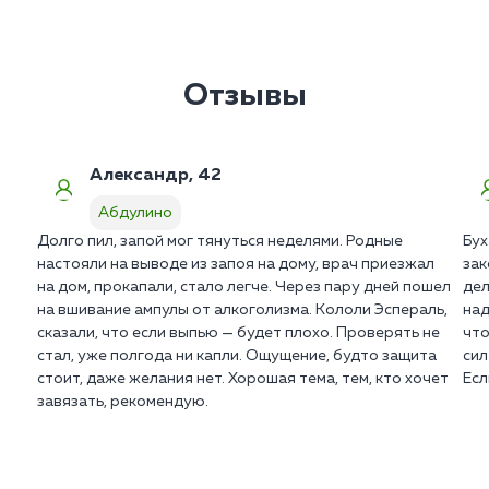
Отзывы
Александр, 42
Абдулино
Долго пил, запой мог тянуться неделями. Родные
Бух
настояли на выводе из запоя на дому, врач приезжал
зак
на дом, прокапали, стало легче. Через пару дней пошел
дел
на вшивание ампулы от алкоголизма. Кололи Эспераль,
над
сказали, что если выпью — будет плохо. Проверять не
что
стал, уже полгода ни капли. Ощущение, будто защита
сил
стоит, даже желания нет. Хорошая тема, тем, кто хочет
Есл
завязать, рекомендую.