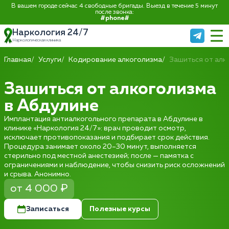
В вашем городе сейчас 4 свободные бригады. Выезд в течение 5 минут
после звонка:
#phone#
Наркология 24/7
Наркологическая клиника
Главная
Услуги
Кодирование алкоголизма
Зашиться от алк
Зашиться от алкоголизма
в Абдулине
Имплантация антиалкогольного препарата в Абдулине в
клинике «Наркология 24/7»: врач проводит осмотр,
исключает противопоказания и подбирает срок действия.
Процедура занимает около 20–30 минут, выполняется
стерильно под местной анестезией; после — памятка с
ограничениями и наблюдение, чтобы снизить риск осложнений
и срыва. Анонимно.
от 4 000 ₽
Записаться
Полезные курсы