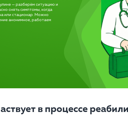
дулине — разберём ситуацию и
асно снять симптомы, когда
ча или стационар. Можно
ение анонимное, работаем
частвует в процессе реабил