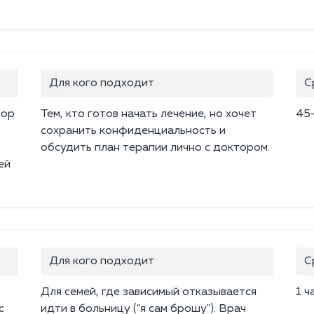
Для кого подходит
С
бор
Тем, кто готов начать лечение, но хочет
45
,
сохранить конфиденциальность и
обсудить план терапии лично с доктором.
ей
Для кого подходит
С
Для семей, где зависимый отказывается
1 ч
с
идти в больницу ("я сам брошу"). Врач