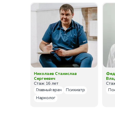
ан
Николаев Станислав
Фед
Сергеевич
Вла
Стаж: 16 лет
Стаж
лог
Главный врач
Психиатр
Пс
Нарколог