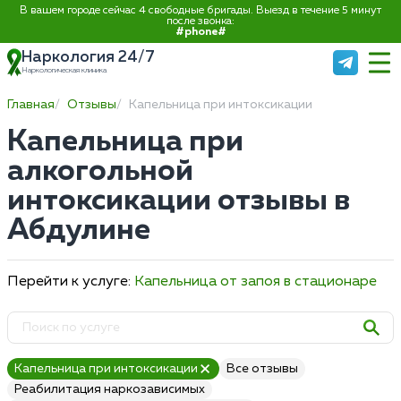
В вашем городе сейчас 4 свободные бригады. Выезд в течение 5 минут
после звонка:
#phone#
Наркология 24/7
Наркологическая клиника
Главная
Отзывы
Капельница при интоксикации
Капельница при
алкогольной
интоксикации отзывы в
Абдулине
Перейти к услуге:
Капельница от запоя в стационаре
Капельница при интоксикации
Все отзывы
Реабилитация наркозависимых