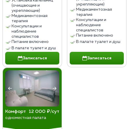
Установка капельниц
укрепляющие)
(очищающие и
Медикаментозная
укрепляющие)
терапия
Медикаментозная
Консультации и
терапия
наблюдение
Консультации и
специалистов
наблюдение
Питание включено
специалистов
Питание включено
В палате туалет и душ
В палате туалет и душ
Записаться
Записаться
Комфорт
12 000 ₽/сут
одноместная палата