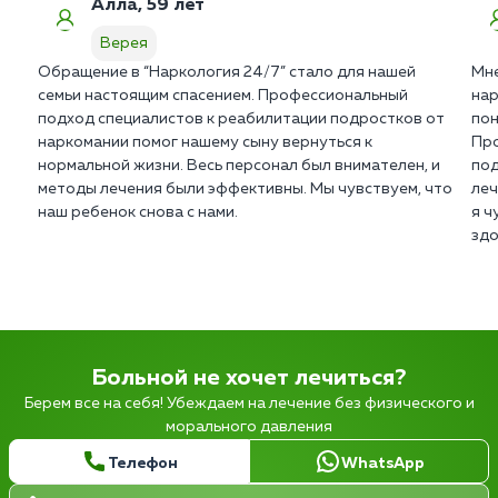
Алла, 59 лет
Верея
Обращение в “Наркология 24/7” стало для нашей
Мне
семьи настоящим спасением. Профессиональный
нар
подход специалистов к реабилитации подростков от
пон
наркомании помог нашему сыну вернуться к
Про
нормальной жизни. Весь персонал был внимателен, и
под
методы лечения были эффективны. Мы чувствуем, что
леч
наш ребенок снова с нами.
я ч
здо
Больной не хочет лечиться?
Берем все на себя! Убеждаем на лечение без физического и
морального давления
Телефон
WhatsApp