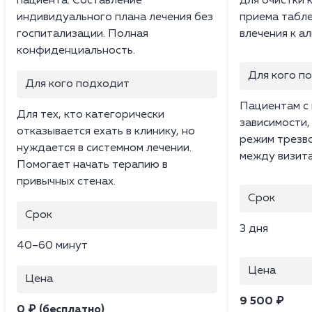
пациента. Составление
для очистки 
индивидуального плана лечения без
приема табле
госпитализации. Полная
влечения к а
конфиденциальность.
Для кого п
Для кого подходит
Пациентам с 
Для тех, кто категорически
зависимости
отказывается ехать в клинику, но
режим трезв
нуждается в системном лечении.
между визита
Помогает начать терапию в
привычных стенах.
Срок
Срок
3 дня
40–60 минут
Цена
Цена
9 500 ₽
0 ₽ (бесплатно)