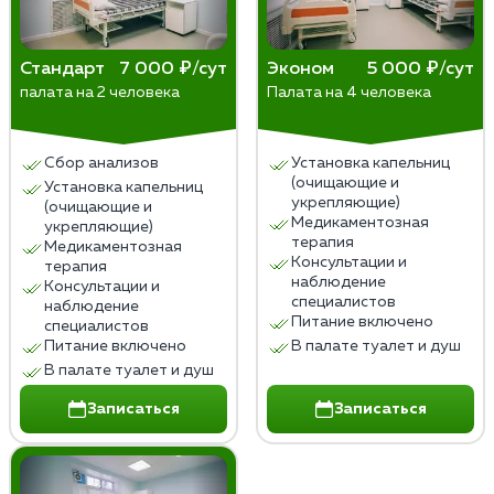
«Медслужба») и в гражданской одежде; халат
надевают только внутри квартиры, чтобы не
​Этап 1 (Детоксикация): 1–3 визита для
привлекать внимание соседей.
интенсивного очищения крови и нормализации
Стандарт
7 000 ₽/сут
Эконом
5 000 ₽/сут
​Документация: В документах часто не
палата на 2 человека
Палата на 4 человека
сна.
указывается конкретный диагноз
Этап 2 (Восстановление): Наблюдение за
«алкоголизм», используются нейтральные
приемом таблетированных препаратов (3–5
формулировки (например,
Сбор анализов
Установка капельниц
дней), врач может консультировать по
(очищающие и
«дезинтоксикационная терапия»).
Установка капельниц
телефону.
укрепляющие)
(очищающие и
Медикаментозная
Этап 3 (Кодирование): 1 финальный визит для
укрепляющие)
терапия
Медикаментозная
проведения процедуры (укол или
Консультации и
терапия
психотерапия) после стабилизации состояния.
наблюдение
Консультации и
специалистов
наблюдение
Питание включено
специалистов
Питание включено
В палате туалет и душ
В палате туалет и душ
Записаться
Записаться