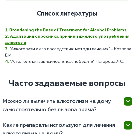
Список литературы
Broadening the Base of Treatment for Alcohol Problems
.
Адаптация опросника причин тяжелого употребления
алкоголя
.
"Алкоголизм и его последствия: методы лечения" - Козлова
Е.И.
"Алкогольная зависимость: как победить" - Егорова Л.С.
Часто задаваемые вопросы
Можно ли вылечить алкоголизм на дому
самостоятельно без вызова врача?
Полностью вылечить алкогольную зависимость
Какие препараты используют для лечения
самостоятельно крайне сложно и опасно, так как
алкоголизма на дому?