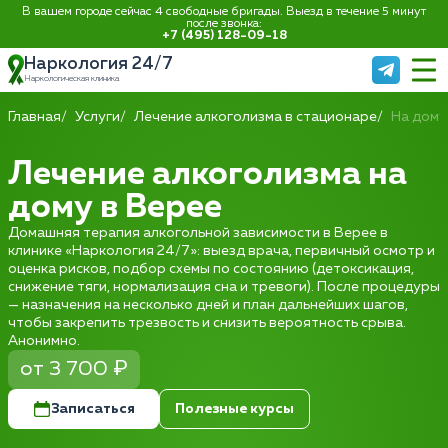
В вашем городе сейчас 4 свободные бригады. Выезд в течение 5 минут
после звонка:
+7 (495) 128-09-18
Наркология 24/7
Наркологическая клиника
Главная
Услуги
Лечение алкоголизма в стационаре
На дому
Лечение алкоголизма на
дому в Верее
Домашняя терапия алкогольной зависимости в Верее в
клинике «Наркология 24/7»: выезд врача, первичный осмотр и
оценка рисков, подбор схемы по состоянию (детоксикация,
снижение тяги, нормализация сна и тревоги). После процедуры
— назначения на несколько дней и план дальнейших шагов,
чтобы закрепить трезвость и снизить вероятность срыва.
Анонимно.
от 3 700 ₽
Записаться
Полезные курсы