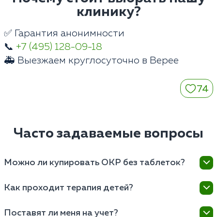
клинику?
✅ Гарантия анонимности
📞
+7 (495) 128-09-18
🚑 Выезжаем круглосуточно в Верее
74
Часто задаваемые вопросы
Можно ли купировать ОКР без таблеток?
При выраженных физиологических изменениях
Как проходит терапия детей?
нейромедиаторного обмена мозга изолированная
психотерапия малоэффективна. Таблетки снижают
Детские психиатры клиники в Верее используют
Поставят ли меня на учет?
уровень базовой тревоги, позволяя мозгу
мягкие игровые методы. Назначаются щадящие