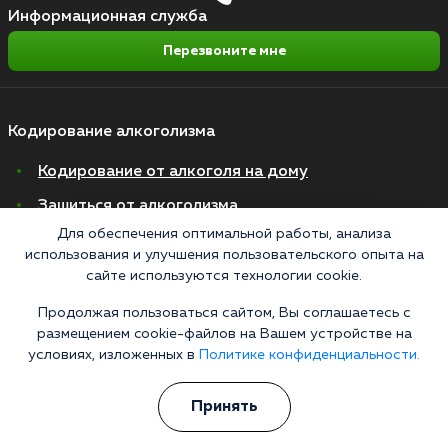
Информационная служба
Перезвоните мне
Кодирование алкоголизма
Кодирование от алкоголя на дому
Зашиться от алкоголизма
Для обеспечения оптимальной работы, анализа
Кодирование уколом
использования и улучшения пользовательского опыта на
Торпедо
сайте используются технологии cookie.
Эспераль
Продолжая пользоваться сайтом, Вы соглашаетесь с
размещением cookie-файлов на Вашем устройстве на
Вивитрол
условиях, изложенных в
Политике конфиденциальности.
Кодирование двойной блок
Принять
Вывод из запоя в стационаре