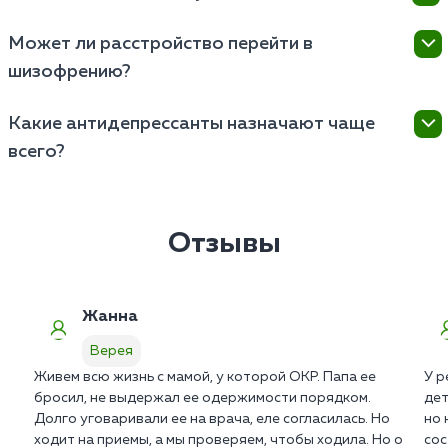
нормально воспринимать техники КПТ.
дозировки проверенных безопасных препаратов.
Нет. Обращение в наш частный медицинский центр
Может ли расстройство перейти в
Родители обязательно обучаются техникам
полностью анонимно. Ваши данные надежно
поддержки ребенка дома.
шизофрению?
защищены врачебной тайной и ни при каких
условиях не передаются в государственные
Это два принципиально разных заболевания с
реестры ПНД.
Какие антидепрессанты назначают чаще
абсолютно разным патогенезом. Навязчивые мысли
всего?
не являются бредом или слуховыми
галлюцинациями. Однако без терапии расстройство
Медикамент подбирается строго индивидуально на
может привести к клинической депрессии.
основе собранного анамнеза. Универсальной схемы
в психиатрии не существует. Критически важна
Отзывы
правильная титрация дозы профильным врачом в
Верее.
Жанна
Верея
Живем всю жизнь с мамой, у которой ОКР. Папа ее
У р
бросил, не выдержал ее одержимости порядком.
дет
Долго уговаривали ее на врача, еле согласилась. Но
но 
ходит на приемы, а мы проверяем, чтобы ходила. Но о
сос