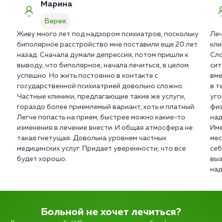
Марина
Верея
Живу много лет под надзором психиатров, поскольку
Леч
биполярное расстройство мне поставили еще 20 лет
кли
назад. Сначала думали депрессия, потом пришли к
Сло
выводу, что биполярное, начала лечиться, в целом
сит
успешно. Но жить постоянно в контакте с
вме
государственной психиатрией довольно сложно.
в т
Частные клиники, предлагающие такие же услуги,
уго
гораздо более приемлемый вариант, хоть и платный.
физ
Легче попасть на прием, быстрее можно какие-то
над
изменения в лечение внести. И общая атмосфера не
Име
такая гнетущая. Довольна уровнем частных
мес
медицинских услуг. Придает уверенности, что все
себ
будет хорошо.
выз
над
Больной не хочет лечиться?