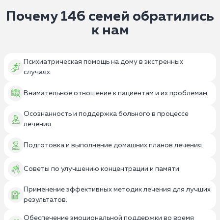
течение 30 минут. Врачи могут оказать помощь на
назначаются лекарственные препараты. Врачи
дому или провести экстренную госпитализацию в
следят за дозировкой, побочными эффектами
Почему 146 семей обратились
комфортабельную частную клинику, но только с
и реакцией на них пациента.
к нам
согласия больного.
Психиатрические больницы предлагают
различные терапевтические интервенции:
психотерапию, групповую терапию, семейные
Психиатрическая помощь на дому в экстренных
консультации, арт-терапию и другие методы.
случаях.
Во время пребывания в стационаре пациенты
Внимательное отношение к пациентам и их проблемам.
получают непрерывную медицинскую
поддержку и наблюдение со персонала.
Осознанность и поддержка больного в процессе
Нередко в стационарных условиях проводятся
лечения.
программы реабилитации, которые помогают
пациентам вернуться к нормальной жизни
Подготовка и выполнение домашних планов лечения.
после выписки.
Советы по улучшению концентрации и памяти.
Применение эффективных методик лечения для лучших
результатов.
Обеспечение эмоциональной поддержки во время