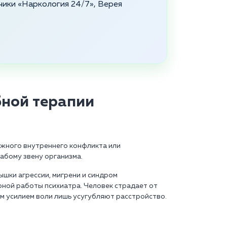
ники «Наркология 24/7», Верея
бной терапии
яжного внутреннего конфликта или
абому звену организма.
шки агрессии, мигрени и синдром
ной работы психиатра. Человек страдает от
м усилием воли лишь усугубляют расстройство.