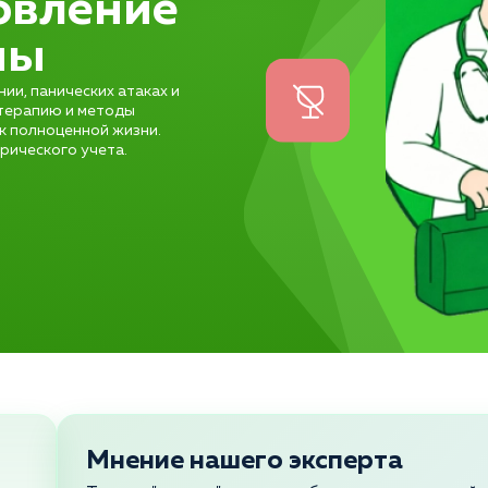
овление
мы
и, панических атаках и
терапию и методы
к полноценной жизни.
рического учета.
Мнение нашего эксперта