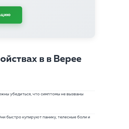
ацию
йствах в в Верее
лжны убедиться, что симптомы не вызваны
ни быстро купируют панику, телесные боли и