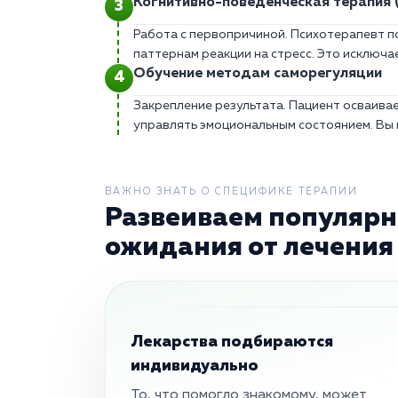
Когнитивно-поведенческая терапия 
Работа с первопричиной. Психотерапевт п
паттернам реакции на стресс. Это исключа
Обучение методам саморегуляции
Закрепление результата. Пациент осваива
управлять эмоциональным состоянием. Вы
ВАЖНО ЗНАТЬ О СПЕЦИФИКЕ ТЕРАПИИ
Развеиваем популярн
ожидания от лечения
Лекарства подбираются
индивидуально
То, что помогло знакомому, может