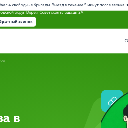
йчас 4 свободные бригады. Выезд в течение 5 минут после звонка:
одской округ, Верея, Советская площадь, 2А
братный звонок
О
зов
за в