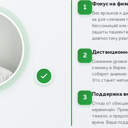
Фокус на физ
1
Без ярлыков и д
не для «лечения 
бессонницей или 
защиты пациента.
диагностику реа
Дистанционна
2
Снижение уровня 
клинику в Верее,
соберет анамнез
Это станет мягки
Поддержка вм
3
Отказ от обесцен
нервничай». Приз
тяжело, и предл
врача. Ваша под