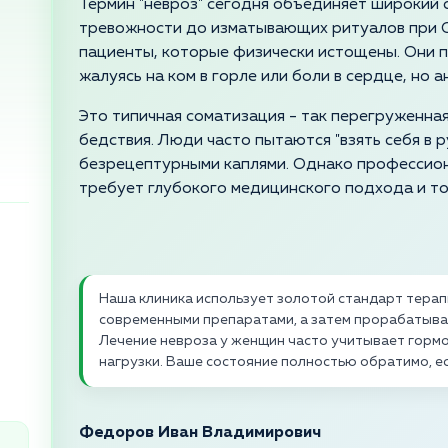
Термин "невроз" сегодня объединяет широкий 
тревожности до изматывающих ритуалов при О
пациенты, которые физически истощены. Они 
жалуясь на ком в горле или боли в сердце, но а
Это типичная соматизация - так перегруженная
бедствия. Люди часто пытаются "взять себя в 
безрецептурными каплями. Однако профессион
требует глубокого медицинского подхода и то
Наша клиника использует золотой стандарт тера
современными препаратами, а затем прорабатывае
Лечение невроза у женщин часто учитывает гормо
нагрузки. Ваше состояние полностью обратимо, е
Федоров Иван Владимирович