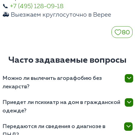
📞
+7 (495) 128-09-18
🚑 Выезжаем круглосуточно в Верее
80
Часто задаваемые вопросы
Можно ли вылечить агорафобию без
лекарств?
При тяжелой форме расстройства психотерапия
Приедет ли психиатр на дом в гражданской
без медикаментов не дает клинического результата.
одежде?
Нервная система истощена, уровень тревоги
запределен. Антидепрессанты создают стабильную
Да. Наши специалисты выезжают по адресам в
физиологическую базу для успешной работы с
Передаются ли сведения о диагнозе в
Верее на автомобилях без опознавательных
клиническим психологом.
ПНД?