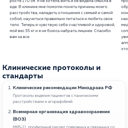
росте 170 см. Я не хотела жить и не видела смысла в
про
еде. В клинике мне помогли понять причины моего
обр
расстройства, наладить отношения с семьей и самой
кон
собой, научиться правильно питаться и любить свое
наз
тело. Теперь я чувствую себя счастливой и здоровой,
мед
мой вес 55 кг и я не боюсь набрать лишнее. Спасибо
соп
вам за все.
уви
апп
это
Клинические протоколы и
стандарты
Клинические рекомендации Минздрава РФ
Протоколы ведения пациентов с паническими
расстройствами и агорафобией.
Всемирная организация здравоохранения
(ВОЗ)
МКБ-11, профильный раздел тревожных и связанных со