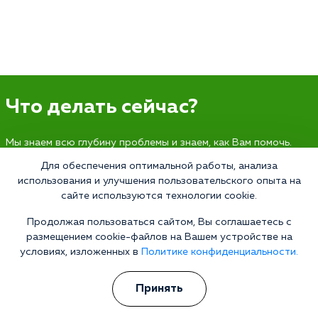
Что делать сейчас?
Мы знаем всю глубину проблемы и знаем, как Вам помочь.
Консультанты программы сами в прошлом преодолели
Для обеспечения оптимальной работы, анализа
зависимость и знают изнутри все стороны болезни.
использования и улучшения пользовательского опыта на
Свяжитесь с нами и получите профессиональную
сайте используются технологии cookie.
консультацию бесплатно и анонимно.
Продолжая пользоваться сайтом, Вы соглашаетесь с
Получить консультацию
размещением cookie-файлов на Вашем устройстве на
условиях, изложенных в
Политике конфиденциальности.
Принять
Наркология 24/7
Наркологическая клиника