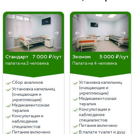
используемые при кодировке, помогают снижать
желание употреблять алкоголь и минимизировать
риски рецидивов. Эффективность кодировки
различается у разных пациентов, и результаты
зависят от степени зависимости и соблюдения
рекомендаций врача.
Стандарт
7 000 ₽/сут
Эконом
5 000 ₽/сут
палата на 2 человека
Палата на 4 человека
Сбор анализов
Установка капельниц
(очищающие и
Установка капельниц
укрепляющие)
(очищающие и
Медикаментозная
укрепляющие)
терапия
Медикаментозная
Консультации и
терапия
наблюдение
Консультации и
специалистов
наблюдение
Питание включено
специалистов
Питание включено
В палате туалет и душ