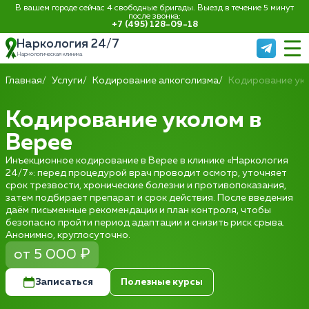
В вашем городе сейчас 4 свободные бригады. Выезд в течение 5 минут
после звонка:
+7 (495) 128-09-18
Наркология 24/7
Наркологическая клиника
Главная
Услуги
Кодирование алкоголизма
Кодирование ук
Кодирование уколом в
Верее
Инъекционное кодирование в Верее в клинике «Наркология
24/7»: перед процедурой врач проводит осмотр, уточняет
срок трезвости, хронические болезни и противопоказания,
затем подбирает препарат и срок действия. После введения
даём письменные рекомендации и план контроля, чтобы
безопасно пройти период адаптации и снизить риск срыва.
Анонимно, круглосуточно.
от 5 000 ₽
Записаться
Полезные курсы