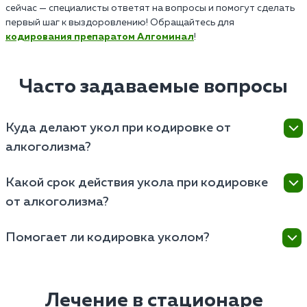
сейчас — специалисты ответят на вопросы и помогут сделать
первый шаг к выздоровлению! Обращайтесь для
кодирования препаратом Алгоминал
!
Часто задаваемые вопросы
Куда делают укол при кодировке от
алкоголизма?
Укол при кодировке от алкоголизма делают
Какой срок действия укола при кодировке
внутривенно или внутримышечно, в зависимости от
от алкоголизма?
выбранной методики и препарата. Внутривенное
введение обычно происходит в вену на предплечье
Срок действия укола при кодировке от алкоголизма
или на верхнюю часть руки, внутримышечно — в
Помогает ли кодировка уколом?
зависит от используемого препарата и его
мышцу бедра или ягодицы.
характеристик. Может варьироваться от нескольких
Кодировка уколом является одним из методов
месяцев до года или более. Срок действия следует
лечения алкоголизма и может оказать значительную
обсудить с врачом на консультации.
помощь в борьбе с зависимостью. Препараты,
Лечение в стационаре