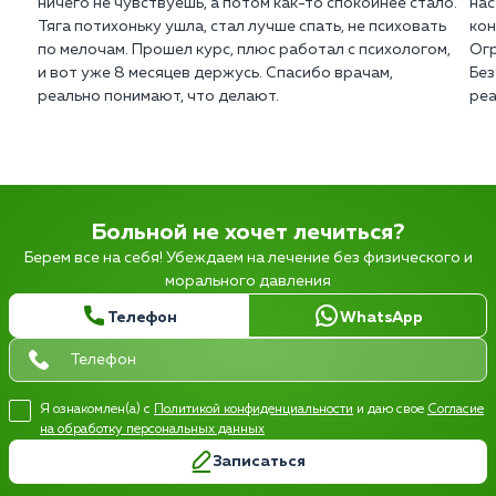
ничего не чувствуешь, а потом как-то спокойнее стало.
нас
Тяга потихоньку ушла, стал лучше спать, не психовать
кон
по мелочам. Прошел курс, плюс работал с психологом,
Огр
и вот уже 8 месяцев держусь. Спасибо врачам,
Без
реально понимают, что делают.
реа
Больной не хочет лечиться?
Берем все на себя! Убеждаем на лечение без физического и
морального давления
Телефон
WhatsApp
Я ознакомлен(а) с
Политикой конфиденциальности
и даю свое
Согласие
на обработку персональных данных
Записаться