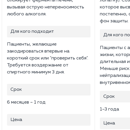
блокирует ферменты печени,
лопатку). Со
вызывая острую непереносимость
которое выс
любого алкоголя.
постепенно, 
фон защиты.
Для кого подходит
Для кого п
Пациенты, желающие
Пациенты с 
закодироваться впервые на
жизни, кото
короткий срок или "проверить себя".
длительная и
Требуется воздержание от
Меньше риск
спиртного минимум 3 дня.
нейтрализаци
внутривенном
Срок
Срок
6 месяцев – 1 год
1–3 года
Цена
Цена