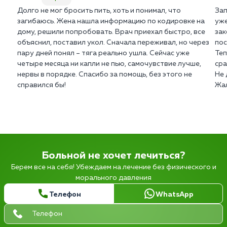
Долго не мог бросить пить, хоть и понимал, что
Зап
загибаюсь. Жена нашла информацию по кодировке на
уже
дому, решили попробовать. Врач приехал быстро, все
зак
объяснил, поставил укол. Сначала переживал, но через
пос
пару дней понял – тяга реально ушла. Сейчас уже
Теп
четыре месяца ни капли не пью, самочувствие лучше,
сра
нервы в порядке. Спасибо за помощь, без этого не
Не 
справился бы!
Жал
Больной не хочет лечиться?
Берем все на себя! Убеждаем на лечение без физического и
морального давления
Телефон
WhatsApp