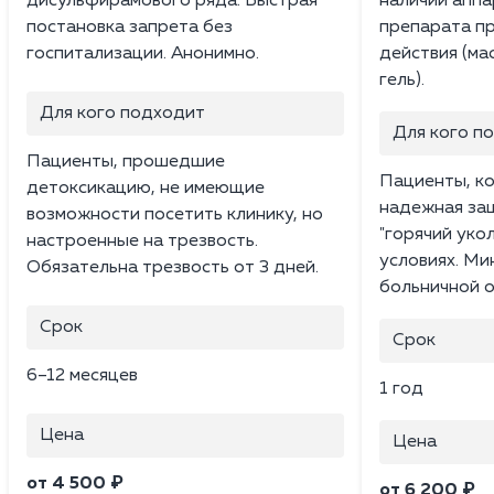
дисульфирамового ряда. Быстрая
наличии аппа
постановка запрета без
препарата п
госпитализации. Анонимно.
действия (ма
гель).
Для кого подходит
Для кого п
Пациенты, прошедшие
Пациенты, к
детоксикацию, не имеющие
надежная за
возможности посетить клинику, но
"горячий укол
настроенные на трезвость.
условиях. Ми
Обязательна трезвость от 3 дней.
больничной о
Срок
Срок
6–12 месяцев
1 год
Цена
Цена
от 4 500 ₽
от 6 200 ₽