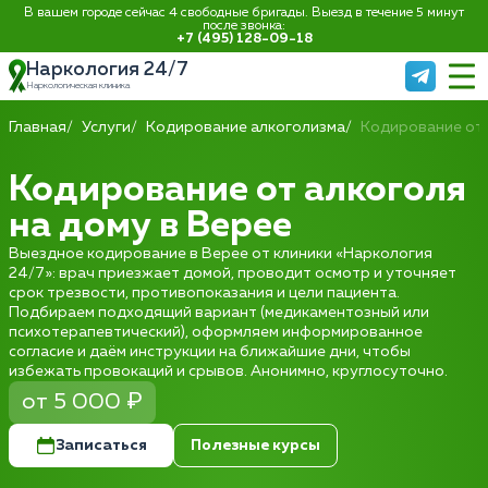
В вашем городе сейчас 4 свободные бригады. Выезд в течение 5 минут
после звонка:
+7 (495) 128-09-18
Наркология 24/7
Наркологическая клиника
Главная
Услуги
Кодирование алкоголизма
Кодирование от 
Кодирование от алкоголя
на дому в Верее
Выездное кодирование в Верее от клиники «Наркология
24/7»: врач приезжает домой, проводит осмотр и уточняет
срок трезвости, противопоказания и цели пациента.
Подбираем подходящий вариант (медикаментозный или
психотерапевтический), оформляем информированное
согласие и даём инструкции на ближайшие дни, чтобы
избежать провокаций и срывов. Анонимно, круглосуточно.
от 5 000 ₽
Записаться
Полезные курсы