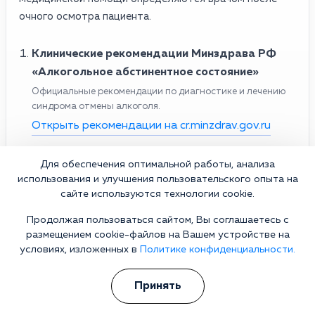
очного осмотра пациента.
Клинические рекомендации Минздрава РФ
«Алкогольное абстинентное состояние»
Официальные рекомендации по диагностике и лечению
синдрома отмены алкоголя.
Открыть рекомендации на cr.minzdrav.gov.ru
Минздрав РФ — публикация о клинических
Для обеспечения оптимальной работы, анализа
рекомендациях по синдрому отмены алкоголя
использования и улучшения пользовательского опыта на
Разъяснение подходов к лечению алкогольной
сайте используются технологии cookie.
абстиненции.
Продолжая пользоваться сайтом, Вы соглашаетесь с
Материал на edu.rosminzdrav.ru
размещением cookie-файлов на Вашем устройстве на
условиях, изложенных в
Политике конфиденциальности.
Национальное наркологическое общество
Профессиональные материалы по лечению алкогольной
Принять
зависимости и купированию абстинентных состояний.
Официальный сайт ННО