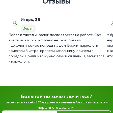
Отзывы
Игорь, 39
Верея
Попал в тяжелый запой после стресса на работе. Сам
У б
выйти из этого состояния не смог. Вызвал
нар
наркологическую помощь на дом. Врачи-наркологи
ока
приехали быстро, провели капельницу, привели в
сня
порядок. Понял, что нужно лечиться дальше, записался
что
к наркологу.
Больной не хочет лечиться?
Берем все на себя! Убеждаем на лечение без физического и
морального давления