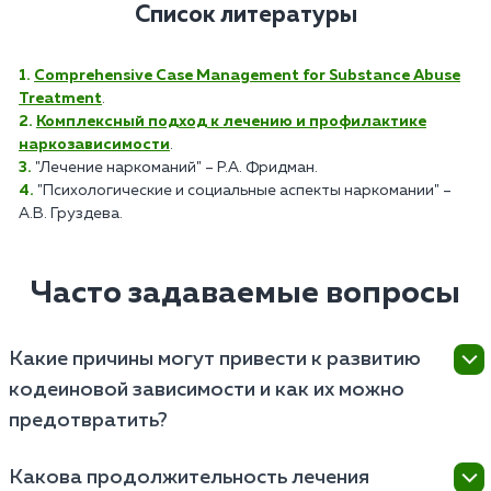
Список литературы
Comprehensive Case Management for Substance Abuse
Treatment
.
Комплексный подход к лечению и профилактике
наркозависимости
.
"Лечение наркоманий" – Р.А. Фридман.
"Психологические и социальные аспекты наркомании" –
А.В. Груздева.
Часто задаваемые вопросы
Какие причины могут привести к развитию
кодеиновой зависимости и как их можно
предотвратить?
Развитие кодеиновой зависимости может быть
Какова продолжительность лечения
обусловлено различными факторами, включая