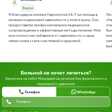
Верея
Я благодарна клинике Наркология 24/7 за помощь в
Леч
лечении кодеиновой зависимости у моего мужа. Они
«На
предоставили профессиональное медицинское
спа
сопровождение и эффективные методы лечения. Мой
был
муж полностью избавился от зависимости, и наша
мое
семья снова стала счастливой и здоровой.
сем
выз
Больной не хочет лечиться?
Берем все на себя! Убеждаем на лечение без физического и
морального давления
Телефон
WhatsApp