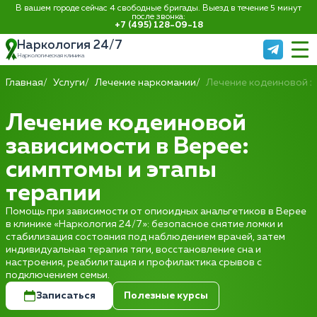
В вашем городе сейчас 4 свободные бригады. Выезд в течение 5 минут
после звонка:
+7 (495) 128-09-18
Наркология 24/7
Наркологическая клиника
Главная
Услуги
Лечение наркомании
Лечение кодеиновой з
Лечение кодеиновой
зависимости в Верее:
симптомы и этапы
терапии
Помощь при зависимости от опиоидных анальгетиков в Верее
в клинике «Наркология 24/7»: безопасное снятие ломки и
стабилизация состояния под наблюдением врачей, затем
индивидуальная терапия тяги, восстановление сна и
настроения, реабилитация и профилактика срывов с
подключением семьи.
Записаться
Полезные курсы