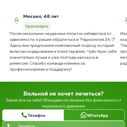
Михаил, 48 лет
Красноярск
После нескольких неудачных попыток избавиться от
Изн
зависимости, я решил обратиться в “Наркология 24/7”.
код
Здесь мне предложили комплексный подход, который
“На
включал кодирование и психотерапию. Чувствую себя
про
значительно лучше и уже полгода нахожусь в
мет
ремиссии. Спасибо команде клиники за
рад
профессионализм и поддержку!
Больной не хочет лечиться?
Берем все на себя! Убеждаем на лечение без физического и
морального давления
Телефон
WhatsApp