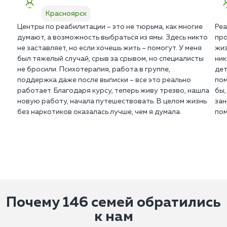
лечения.
Красноярск
Центры по реабилитации – это не тюрьма, как многие
Реа
думают, а возможность выбраться из ямы. Здесь никто
про
не заставляет, но если хочешь жить – помогут. У меня
жиз
был тяжелый случай, срыв за срывом, но специалисты
ник
не бросили. Психотерапия, работа в группе,
дет
поддержка даже после выписки – все это реально
пом
работает. Благодаря курсу, теперь живу трезво, нашла
бы,
новую работу, начала путешествовать. В целом жизнь
зан
без наркотиков оказалась лучше, чем я думала.
пом
Почему 146 семей обратились
к нам