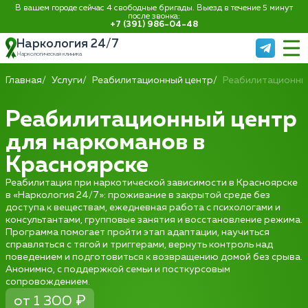
В вашем городе сейчас 4 свободные бригады. Выезд в течение 5 минут
после звонка:
+7 (391) 986-04-48
Наркология 24/7
Наркологическая клиника
Главная
Услуги
Реабилитационный центр
Реабилитационны
Реабилитационный центр
для наркоманов в
Красноярске
Реабилитация при наркотической зависимости в Красноярске
в «Наркология 24/7»: проживание в закрытой среде без
доступа к веществам, ежедневная работа с психологами и
консультантами, групповые занятия и восстановление режима.
Программа помогает пройти этап адаптации, научиться
справляться с тягой и триггерами, вернуть контроль над
поведением и подготовиться к возвращению домой без срыва.
Анонимно, с поддержкой семьи и посткурсовым
сопровождением.
от 1 300 ₽