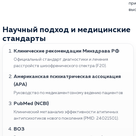
возможностью ремиссии и лучшей социальной
при
выполнением простых задач.
усугубляет психическое состояние и снижает
адаптацией.
выс
Тревога, депрессия и социальная изоляция,
качество жизни.
обусловленные психическими симптомами.
Люди с шизофренией часто сталкиваются с
Появление суицидальных мыслей.
Научный подход и медицинские
повышенным риском развития соматических
заболеваний.
стандарты
Больные прибегают к злоупотреблению
алкоголем или наркотиками в попытке
Клинические рекомендации Минздрава РФ
справиться с симптомами или облегчить
Официальный стандарт диагностики и лечения
страдания, что усугубляет их психическое и
расстройств шизофренического спектра (F20).
физическое состояние.
Американская психиатрическая ассоциация
(APA)
Руководство по медикаментозному ведению пациентов
PubMed (NCBI)
Клинический метаанализ эффективности атипичных
антипсихотиков нового поколения (PMID: 24021501).
ВОЗ