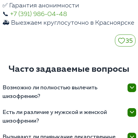
✅ Гарантия анонимности
📞
+7 (391) 986-04-48
🚑 Выезжаем круглосуточно в Красноярске
35
Часто задаваемые вопросы
Возможно ли полностью вылечить
шизофрению?
На данный момент — нет. Шизофрения является
Есть ли различие у мужской и женской
хроническим психическим расстройством,
шизофрении?
требующим комплексного лечения. Однако
современные методы лечения позволяют лишь
Существуют различия между мужской и женской
значительно улучшить качество жизни людей,
Вызывают ли привыкание лекарственные