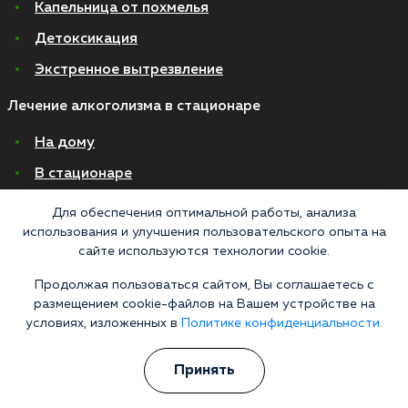
Капельница от похмелья
Детоксикация
Экстренное вытрезвление
Лечение алкоголизма в стационаре
На дому
В стационаре
Амбулаторно
Для обеспечения оптимальной работы, анализа
использования и улучшения пользовательского опыта на
Хронический алкоголизм
сайте используются технологии cookie.
Женский алкоголизм
Продолжая пользоваться сайтом, Вы соглашаетесь с
Пивной алкоголизм
размещением cookie-файлов на Вашем устройстве на
условиях, изложенных в
Политике конфиденциальности.
© 2026 Все права защищены
Политика конфиденциальности
Принять
Согласие на обработку персональных данных