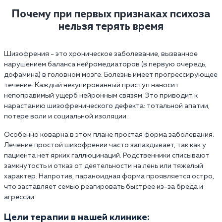
Почему при первых признаках психоза
нельзя терять время
Шизофрения - это хроническое заболевание, вызванное
нарушением баланса нейромедиаторов (в первую очередь,
дофамина) в головном мозге. Болезнь имеет прогрессирующее
течение. Каждый некупированный приступ наносит
непоправимый ущерб нейронным связям. Это приводит к
нарастанию шизофренического дефекта: тотальной апатии,
потере воли и социальной изоляции.
Особенно коварна в этом плане простая форма заболевания.
Лечение простой шизофрении часто запаздывает, так как у
пациента нет ярких галлюцинаций. Родственники списывают
замкнутость и отказ от деятельности на лень или тяжелый
характер. Напротив, параноидная форма проявляется остро,
что заставляет семью реагировать быстрее из-за бреда и
агрессии.
Цели терапии в нашей клинике: