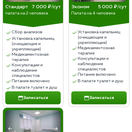
Индивидуальный подход к каждому пациенту,
Подшивка не рекомендуется людям с аллергией на
Стандарт
7 000 ₽/сут
Эконом
5 000 ₽/сут
учитывающий психологическое состояние,
компоненты препаратов или с повышенной
палата на 2 человека
Палата на 4 человека
стадию болезни и наличие противопоказаний.
чувствительностью.
Комплексное лечение, включающее
психотерапевтическую и социальную
Сбор анализов
Установка капельниц
(очищающие и
поддержку пациента, контроль за состоянием
Установка капельниц
укрепляющие)
(очищающие и
и соблюдением режима.
Медикаментозная
укрепляющие)
Доступные цены и гибкая система скидок для
терапия
Медикаментозная
Консультации и
пациентов, которые хотят избавиться от
терапия
наблюдение
Консультации и
алкогольной зависимости.
специалистов
наблюдение
Питание включено
специалистов
Питание включено
В палате туалет и душ
В палате туалет и душ
Записаться
Записаться