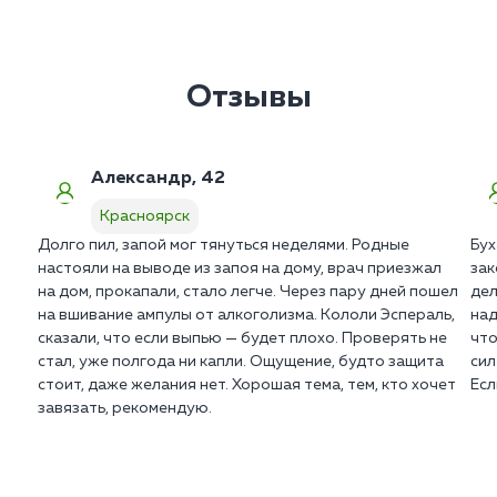
Отзывы
Александр, 42
Красноярск
Долго пил, запой мог тянуться неделями. Родные
Бух
настояли на выводе из запоя на дому, врач приезжал
зак
на дом, прокапали, стало легче. Через пару дней пошел
дел
на вшивание ампулы от алкоголизма. Кололи Эспераль,
над
сказали, что если выпью — будет плохо. Проверять не
что
стал, уже полгода ни капли. Ощущение, будто защита
сил
стоит, даже желания нет. Хорошая тема, тем, кто хочет
Есл
завязать, рекомендую.