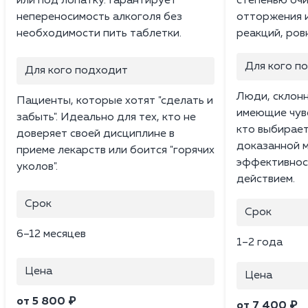
или под лопатку. Гарантирует
степенью очи
непереносимость алкоголя без
отторжения и
необходимости пить таблетки.
реакций, ров
Для кого п
Для кого подходит
Люди, склонн
Пациенты, которые хотят "сделать и
имеющие чувс
забыть". Идеально для тех, кто не
кто выбирает
доверяет своей дисциплине в
доказанной 
приеме лекарств или боится "горячих
эффективнос
уколов".
действием.
Срок
Срок
6–12 месяцев
1–2 года
Цена
Цена
от 5 800 ₽
от 7 400 ₽