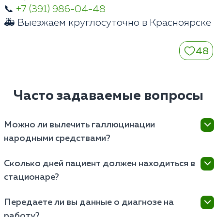
📞
+7 (391) 986-04-48
🚑 Выезжаем круглосуточно в Красноярске
48
Часто задаваемые вопросы
Можно ли вылечить галлюцинации
народными средствами?
Нет. Ложные образы возникают из-за тяжелого
Сколько дней пациент должен находиться в
сбоя в биохимии мозга. Самолечение приводит к
стационаре?
потере времени и необратимым органическим
повреждениям центральной нервной системы.
Снятие острого психоза занимает от 3 до 7 дней.
Передаете ли вы данные о диагнозе на
Полный курс нормализации метаболизма головного
работу?
мозга требует пребывания в закрытой клинике в