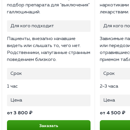
подбор препарата для "выключения"
наркотиками
галлюцинаций.
лекарствами.
Для кого подходит
Для кого п
Пациенты, внезапно начавшие
Зависимые па
видеть или слышать то, чего нет.
или передоз
Родственники, напуганные странным
отравившиес
поведением близкого.
приемом табл
Срок
Срок
1 час
2–3 часа
Цена
Цена
от 3 800 ₽
от 4 500 ₽
Заказать