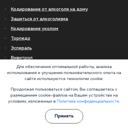
Кодирование от алкоголя на дому
Зашиться от алкоголизма
Кодирование уколом
Торпедо
Эспераль
Вивитрол
Для обеспечения оптимальной работы, анализа
Кодирование двойной блок
использования и улучшения пользовательского опыта на
Вывод из запоя в стационаре
сайте используются технологии cookie.
Продолжая пользоваться сайтом, Вы соглашаетесь с
Нарколог на дом
размещением cookie-файлов на Вашем устройстве на
Капельница от запоя на дому
условиях, изложенных в
Политике конфиденциальности.
Капельница от запоя в стационаре
Принять
Капельница от похмелья