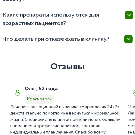
Красноярске от 14 до 21 дня.
Вся медицинская документация частной клиники
Какие препараты используются для
строго конфиденциальна. Мы не ставим пациентов
возрастных пациентов?
на государственный учет в ПНД и не передаем
сведения работодателям.
Врачи назначают мягкие атипичные нейролептики и
Что делать при отказе ехать в клинику?
сосудистые препараты последнего поколения. Они
не вызывают экстрапирамидных расстройств и
Оформите вызов мотивационной бригады в
абсолютно безопасны для сердца.
Красноярске. Психиатры используют законные
алгоритмы клинической интервенции для снятия
Отзывы
агрессии и получения добровольного согласия
пациента.
Олег, 52 года
Красноярск
Лечение галлюцинаций в клинике «Наркология 24/7»
Мне
действительно помогло мне вернуться к нормальной
Леч
жизни. Специалисты клиники приняли меня с большим
пом
вниманием и профессионализмом, составив
мет
индивидуальный план лечения. Спасибо всему
зна