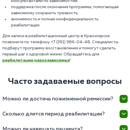
консультантами по зависимостям;
поддержка после окончания программы, помогающая
зависимому сохранить трезвость;
анонимность и полная конфиденциальность
реабилитации.
Для записи в реабилитационный центр в Красноярске
позвоните по телефону +7 (391) 986-04-48. Специалисты
подберут программу восстановления и помогут сделать
первый шаг к здоровой жизни. Обращайтесь для
реабилитации наркозависимых
!
Часто задаваемые вопросы
Можно ли достичь пожизненной ремиссии?
Возможность достичь ремиссии в центре зависит от
Сколько длится период реабилитации?
множества факторов, включая индивидуальные
особенности пациента, степень зависимости,
Основная программа может продлиться от
Можно ли навещать пациента?
мотивацию к выздоровлению и соблюдение