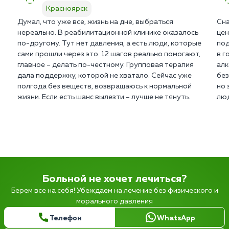
Красноярск
Думал, что уже все, жизнь на дне, выбраться
Сна
нереально. В реабилитационной клинике оказалось
цен
по-другому. Тут нет давления, а есть люди, которые
под
сами прошли через это. 12 шагов реально помогают,
в г
главное – делать по-честному. Групповая терапия
алк
дала поддержку, которой не хватало. Сейчас уже
без
полгода без веществ, возвращаюсь к нормальной
но 
жизни. Если есть шанс вылезти – лучше не тянуть.
люд
Больной не хочет лечиться?
Берем все на себя! Убеждаем на лечение без физического и
морального давления
Телефон
WhatsApp