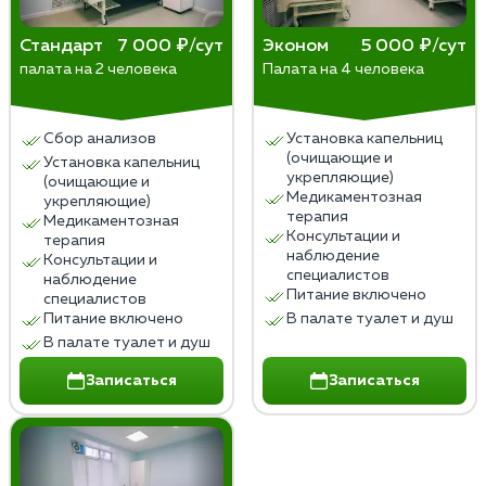
Стандарт
7 000 ₽/сут
Эконом
5 000 ₽/сут
палата на 2 человека
Палата на 4 человека
Сбор анализов
Установка капельниц
(очищающие и
Установка капельниц
укрепляющие)
(очищающие и
Медикаментозная
укрепляющие)
терапия
Медикаментозная
Консультации и
терапия
наблюдение
Консультации и
специалистов
наблюдение
Питание включено
специалистов
Питание включено
В палате туалет и душ
В палате туалет и душ
Записаться
Записаться