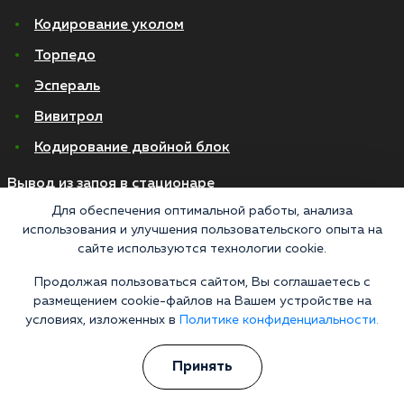
Кодирование уколом
Торпедо
Эспераль
Вивитрол
Кодирование двойной блок
Вывод из запоя в стационаре
Для обеспечения оптимальной работы, анализа
Нарколог на дом
использования и улучшения пользовательского опыта на
сайте используются технологии cookie.
Капельница от запоя на дому
Капельница от запоя в стационаре
Продолжая пользоваться сайтом, Вы соглашаетесь с
размещением cookie-файлов на Вашем устройстве на
Капельница от похмелья
условиях, изложенных в
Политике конфиденциальности.
Детоксикация
Принять
Экстренное вытрезвление