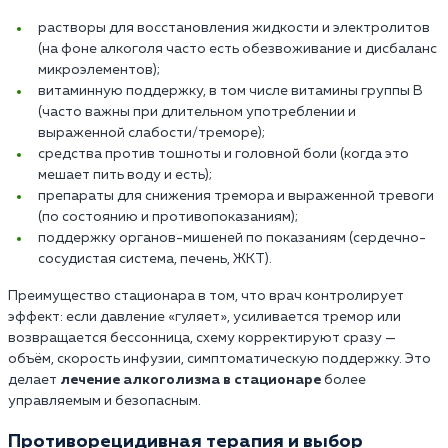
растворы для восстановления жидкости и электролитов
(на фоне алкоголя часто есть обезвоживание и дисбаланс
микроэлементов);
витаминную поддержку, в том числе витамины группы B
(часто важны при длительном употреблении и
выраженной слабости/треморе);
средства против тошноты и головной боли (когда это
мешает пить воду и есть);
препараты для снижения тремора и выраженной тревоги
(по состоянию и противопоказаниям);
поддержку органов-мишеней по показаниям (сердечно-
сосудистая система, печень, ЖКТ).
Преимущество стационара в том, что врач контролирует
эффект: если давление «гуляет», усиливается тремор или
возвращается бессонница, схему корректируют сразу —
объём, скорость инфузии, симптоматическую поддержку. Это
делает
лечение алкоголизма в стационаре
более
управляемым и безопасным.
Противорецидивная терапия и выбор