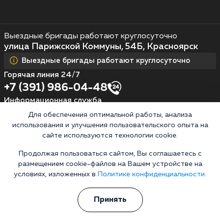
Выездные бригады работают круглосуточно
улица Парижской Коммуны, 54Б, Красноярск
Выездные бригады работают круглосуточно
Горячая линия 24/7
+7 (391) 986-04-48
Информационная служба
Для обеспечения оптимальной работы, анализа
Перезвоните мне
использования и улучшения пользовательского опыта на
сайте используются технологии cookie.
Продолжая пользоваться сайтом, Вы соглашаетесь с
Кодирование алкоголизма
размещением cookie-файлов на Вашем устройстве на
условиях, изложенных в
Политике конфиденциальности.
Кодирование от алкоголя на дому
Зашиться от алкоголизма
Принять
Кодирование уколом