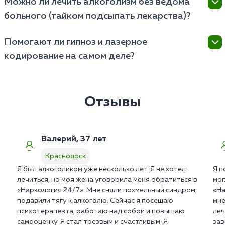
Можно ли лечить алкоголизм без ведома
(кодирование) с глубокой психологической
до 6 месяцев: первый месяц уходит на
реабилитацией в закрытом стационаре для
больного (тайком подсыпать лекарства)?
детоксикацию и восстановление физического
перестройки мышления и образа жизни.
здоровья, а остальное время необходимо для
Это категорически запрещено и смертельно опасно,
психокоррекции и социальной адаптации, чтобы
Помогают ли гипноз и лазерное
так как препараты (например, дисульфирам) при
предотвратить срыв после выписки.
кодирование на самом деле?
контакте с алкоголем вызывают тяжелую
интоксикацию вплоть до инфаркта, и если человек
Эти методы работают как «психологический
не знает о «добавке», он может выпить
костыль» и эффективны для внушаемых пациентов с
смертельную дозу спиртного.
высокой мотивацией, блокируя тягу на
Отзывы
физиологическом уровне за счет воздействия на
определенные центры мозга, но без работы с
психологом их эффект часто бывает временным.
Валерий, 37 лет
Красноярск
Я был алкоголиком уже несколько лет. Я не хотел
Я п
лечиться, но моя жена уговорила меня обратиться в
мог
«Наркология 24/7». Мне сняли похмельный синдром,
«На
подавили тягу к алкоголю. Сейчас я посещаю
мне
психотерапевта, работаю над собой и повышаю
леч
самооценку. Я стал трезвым и счастливым. Я
зав