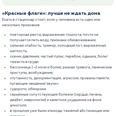
«Красные флаги»: лучше не ждать дома
Ехать в стационар стоит, если у человека есть один или
несколько признаков:
повторная рвота, выраженная тошнота, почти не
получается пить воду, признаки обезвоживания;
сильная слабость, тремор, холодный пот, выраженная
шаткость;
скачки давления, частый пульс, перебои, одышка, боли/
тяжесть в груди;
бессонница 1–2 ночи и более, резкая тревога, панические
приступы, возбуждение;
спутанность, дезориентация, агрессия, провалы памяти,
пугающие «видения/звуки»;
судороги, обмороки;
серьёзные сопутствующие болезни (сердце, печень,
диабет, неврология) и заметное ухудшение на фоне
алкоголя;
в прошлом уже были эпизоды тяжёлой абстиненции или