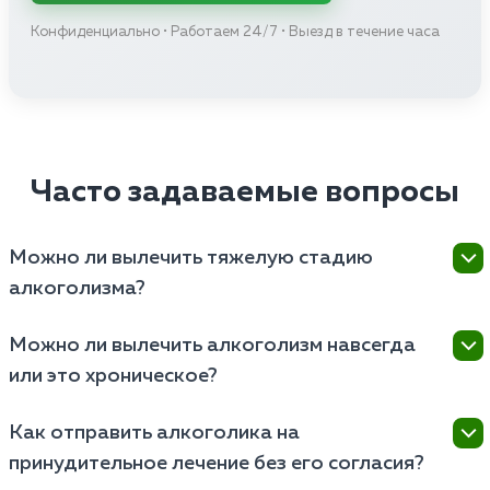
Конфиденциально • Работаем 24/7 • Выезд в течение часа
Часто задаваемые вопросы
Можно ли вылечить тяжелую стадию
алкоголизма?
Тяжелая стадия алкоголизма характеризуется
Можно ли вылечить алкоголизм навсегда
глубокой деградацией личности и органическими
или это хроническое?
поражениями мозга и других органов. Лечение
тяжелой стадии алкоголизма является сложным и
Алкоголизм официально признан хроническим
рискованным процессом, который требует
Как отправить алкоголика на
заболеванием, поэтому полностью «вылечить» его
стационарного наблюдения и интенсивной терапии.
принудительное лечение без его согласия?
(вернуть умение пить умеренно) невозможно, но
Возможно частичное восстановление психического