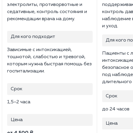
электролиты, противорвотные и
поддерживаю
седативные, контроль состояния и
контроль дав
рекомендации врача на дому.
наблюдение в
и уход.
Для кого подходит
Для кого п
Зависимые с интоксикацией,
Пациенты с л
тошнотой, слабостью и тревогой,
интоксикацие
которым нужна быстрая помощь без
безопасное 
госпитализации.
под наблюден
длительного 
Срок
Срок
1,5–2 часа
до 24 часов
Цена
Цена
от 4 500 ₽