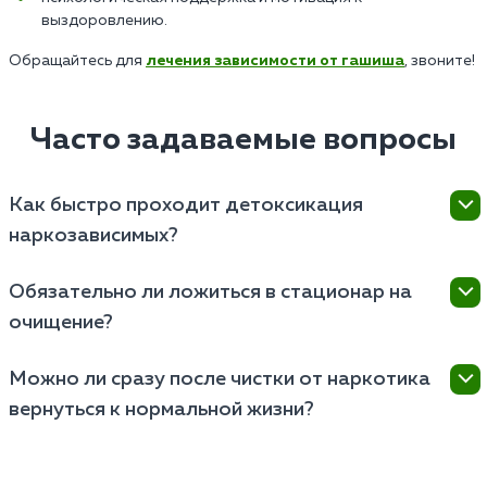
выздоровлению.
Обращайтесь для
лечения зависимости от гашиша
, звоните!
Часто задаваемые вопросы
Как быстро проходит детоксикация
наркозависимых?
Детоксикация наркотиков занимает от нескольких
Обязательно ли ложиться в стационар на
дней до недели. Срок зависит от вида наркотиков,
очищение?
состояния организма, тяжести зависимости.
Стационар нужен при тяжелой зависимости или
Можно ли сразу после чистки от наркотика
риске осложнений. При легкой абстиненции
вернуться к нормальной жизни?
возможно очищение на дому под контролем врача.
После лечения требуется реабилитация и
психотерапия. Этот этап лечения поможет