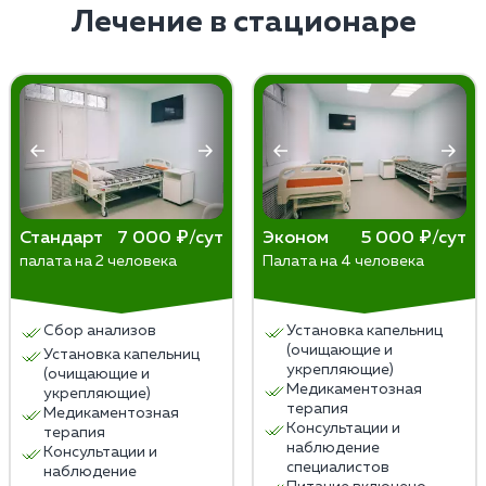
избавиться от психологической зависимости и
Лечение в стационаре
снизить риск срыва.
Стандарт
7 000 ₽/сут
Эконом
5 000 ₽/сут
палата на 2 человека
Палата на 4 человека
Сбор анализов
Установка капельниц
(очищающие и
Установка капельниц
укрепляющие)
(очищающие и
Медикаментозная
укрепляющие)
терапия
Медикаментозная
Консультации и
терапия
наблюдение
Консультации и
специалистов
наблюдение