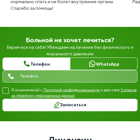
нормально спать и не болят внутренние органы.
Рад
Спасибо за помощь!
Больной не хочет лечиться?
Берем все на себя! Убеждаем на лечение без физического и
морального давления
Телефон
WhatsApp
Я ознакомлен(а) с
Политикой конфиденциальности
и даю свое
Согласие
на обработку персональных данных
Записаться