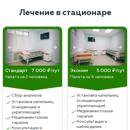
особенностей пациента и может варьироваться.
своей жизни без наркотиков.
Результаты лечения могут быть положительными,
Лечение в стационаре
помогая пациенту освободиться от зависимости,
улучшить качество жизни и вернуться к нормальной
деятельности.
Стандарт
7 000 ₽/сут
Эконом
5 000 ₽/сут
палата на 2 человека
Палата на 4 человека
Сбор анализов
Установка капельниц
(очищающие и
Установка капельниц
укрепляющие)
(очищающие и
Медикаментозная
укрепляющие)
терапия
Медикаментозная
Консультации и
терапия
наблюдение
Консультации и