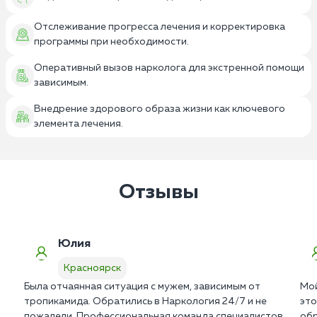
Отслеживание прогресса лечения и корректировка
программы при необходимости.
Оперативный вызов нарколога для экстренной помощи
зависимым.
Внедрение здорового образа жизни как ключевого
элемента лечения.
Отзывы
Юлия
Красноярск
Была отчаянная ситуация с мужем, зависимым от
Мой
тропикамида. Обратились в Наркология 24/7 и не
это
пожалели. Профессиональная команда специалистов
обр