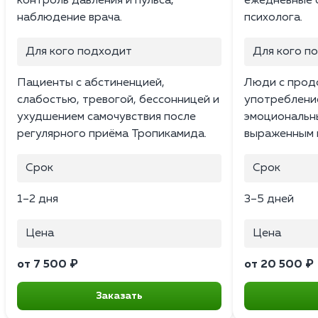
контроль давления и пульса,
ежедневные 
наблюдение врача.
психолога.
Для кого подходит
Для кого п
Пациенты с абстиненцией,
Люди с прод
слабостью, тревогой, бессонницей и
употребление
ухудшением самочувствия после
эмоциональн
регулярного приёма Тропикамида.
выраженным 
Срок
Срок
1–2 дня
3–5 дней
Цена
Цена
от 7 500 ₽
от 20 500 ₽
Заказать