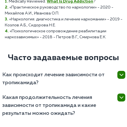
Medically Reviewed.
What Is Drug Addiction
?
«Практическое руководство по наркологии» - 2020 -
Михайлов А.И., Иванова О.П.
«Наркология: диагностика и лечение наркомании» - 2019 -
Козлов А.Б., Сидорова Н.Е.
«Психологическое сопровождение реабилитации
наркозависимых» - 2018 - Петров В.Г., Смирнова Е.К.
Часто задаваемые вопросы
Как происходит лечение зависимости от
тропикамида?
Лечение зависимости от тропикамида обычно
Какая продолжительность лечения
включает медикаментозную терапию,
зависимости от тропикамида и какие
психотерапию и реабилитационные мероприятия.
Основной целью лечения является снятие
результаты можно ожидать?
физической зависимости, улучшение психического
Длительность лечения зависит от индивидуальных
состояния и помощь пациенту в восстановлении