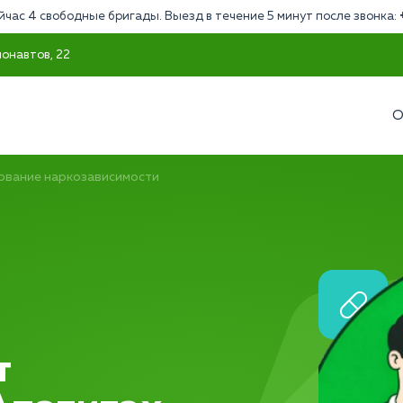
йчас 4 свободные бригады. Выезд в течение 5 минут после звонка:
монавтов, 22
О
ование наркозависимости
т