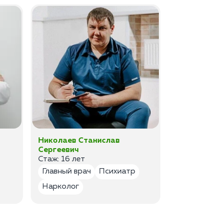
Николаев Станислав
Федоров 
Сергеевич
Владимир
Стаж: 16 лет
Стаж: 14 ле
Главный врач
Психиатр
Психиатр
Нарколог