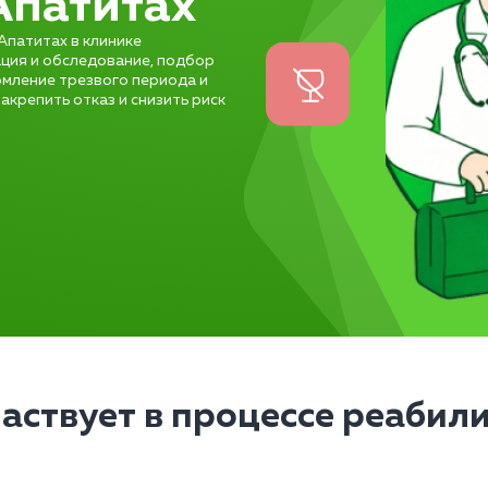
Апатитах
Апатитах в клинике
ация и обследование, подбор
рмление трезвого периода и
крепить отказ и снизить риск
частвует в процессе реабил