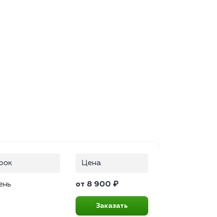
рок
Цена
ень
от 8 900 ₽
Заказать