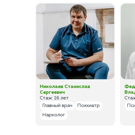
ан
Николаев Станислав
Фед
Сергеевич
Вла
Стаж: 16 лет
Стаж
лог
Главный врач
Психиатр
Пс
Нарколог