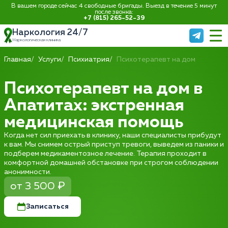
В вашем городе сейчас 4 свободные бригады. Выезд в течение 5 минут
после звонка:
+7 (815) 265-52-39
Наркология 24/7
Наркологическая клиника
Главная
Услуги
Психиатрия
Психотерапевт на дом
Психотерапевт на дом в
Апатитах: экстренная
медицинская помощь
Когда нет сил приехать в клинику, наши специалисты прибудут
к вам. Мы снимем острый приступ тревоги, выведем из паники и
подберем медикаментозное лечение. Терапия проходит в
комфортной домашней обстановке при строгом соблюдении
анонимности.
от 3 500 ₽
Записаться