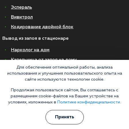
Эспераль
Вивитрол
Кодирование двойной блок
Вывод из запоя в стационаре
Нарколог на дом
Капельница от запоя на дому
Для обеспечения оптимальной работы, анализа
Капельница от запоя в стационаре
использования и улучшения пользовательского опыта на
Капельница от похмелья
сайте используются технологии cookie.
Детоксикация
Продолжая пользоваться сайтом, Вы соглашаетесь с
размещением cookie-файлов на Вашем устройстве на
Экстренное вытрезвление
условиях, изложенных в
Политике конфиденциальности.
Лечение алкоголизма в стационаре
Принять
На дому