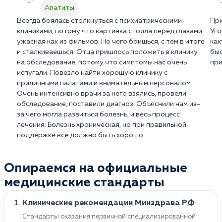
Апатиты
Всегда боялась столкнуться с психиатрическими
При
клиниками, потому что картинка стояла перед глазами
Уго
ужасная как из фильмов. Но чего боишься, с тем в итоге
как
и сталкиваешься. Отца пришлось положить в клинику
быс
на обследование, потому что симптомы нас очень
при
испугали. Повезло найти хорошую клинику с
приличными палатами и внимательным персоналом.
Очень интенсивно врачи за него взялись, провели
обследование, поставили диагноз. Объяснили нам из-
за чего могла развиться болезнь, и весь процесс
лечения. Болезнь хроническая, но при правильной
поддержке все должно быть хорошо.
Опираемся на официальные
медицинские стандарты
Клинические рекомендации Минздрава РФ
Стандарты оказания первичной специализированной