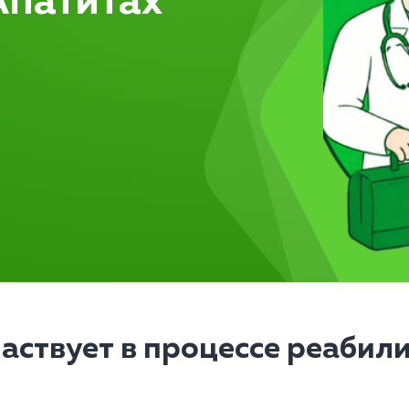
Апатитах
частвует в процессе реабил