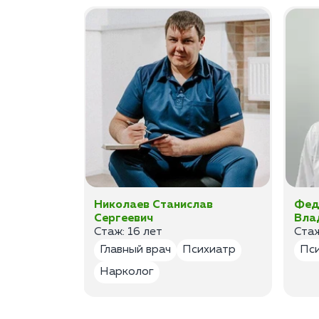
ан
Николаев Станислав
Фед
Сергеевич
Вла
Стаж: 16 лет
Стаж
лог
Главный врач
Психиатр
Пс
Нарколог