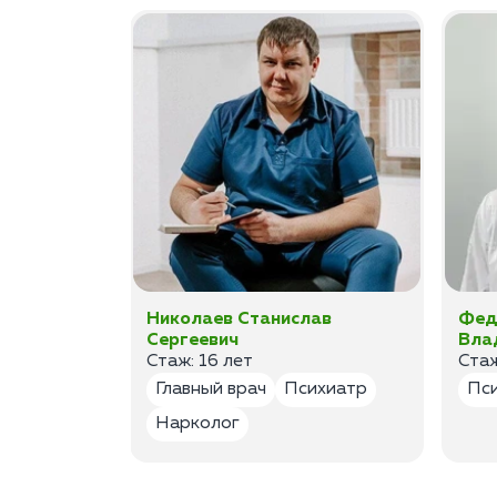
ан
Николаев Станислав
Фед
Сергеевич
Вла
Стаж: 16 лет
Стаж
лог
Главный врач
Психиатр
Пс
Нарколог