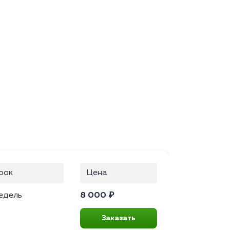
рок
Цена
едель
8 000 ₽
Заказать