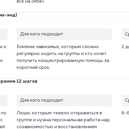
всё на себе».
ик-энд)
Для кого подходит
С
и о
Близкие зависимых, которым сложно
2 д
регулярно ходить на группы и кто хочет
по
получить концентрированную помощь за
короткий срок.
грамме 12 шагов
Для кого подходит
С
 по
Люди, которым тяжело открываться в
6–8
 с
группе и нужна персональная работа над
ей
созависимостью и восстановлением