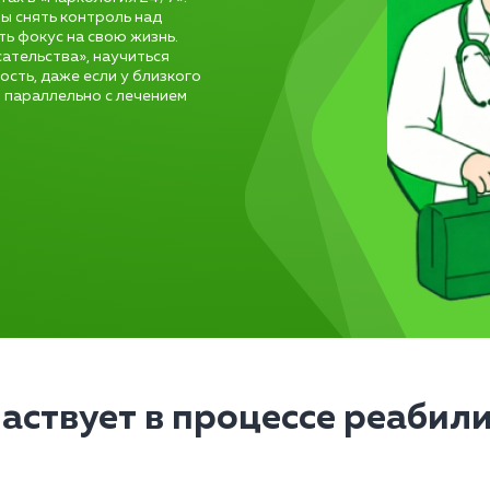
бы снять контроль над
ть фокус на свою жизнь.
сательства», научиться
сть, даже если у близкого
 параллельно с лечением
частвует в процессе реабил