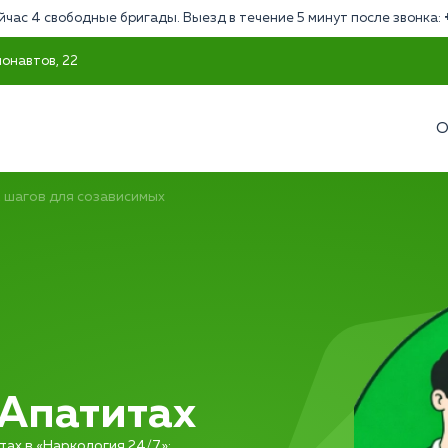
йчас 4 свободные бригады. Выезд в течение 5 минут после звонка:
монавтов, 22
О
2 шагов для созависимых
 Апатитах
тах в «Наркология 24/7»: