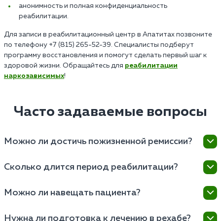
анонимность и полная конфиденциальность
реабилитации.
Для записи в реабилитационный центр в Апатитах позвоните
по телефону +7 (815) 265-52-39. Специалисты подберут
программу восстановления и помогут сделать первый шаг к
здоровой жизни. Обращайтесь для
реабилитации
наркозависимых
!
Часто задаваемые вопросы
Можно ли достичь пожизненной ремиссии?
Возможность достичь ремиссии в центре зависит от
Сколько длится период реабилитации?
множества факторов, включая индивидуальные
особенности пациента, степень зависимости,
Основная программа может продлиться от
Можно ли навещать пациента?
мотивацию к выздоровлению и соблюдение
нескольких недель до нескольких месяцев, в
рекомендаций специалистов.
зависимости от степени зависимости, физического и
В «Наркология 24/7» предусмотрена возможность
Нужна ли подготовка к лечению в рехабе?
психологического состояния пациента. Иногда