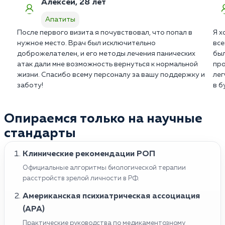
Алексей, 28 лет
Апатиты
После первого визита я почувствовал, что попал в
Я х
нужное место. Врач был исключительно
все
доброжелателен, и его методы лечения панических
был
атак дали мне возможность вернуться к нормальной
про
жизни. Спасибо всему персоналу за вашу поддержку и
лег
заботу!
в б
Опираемся только на научные
стандарты
Клинические рекомендации РОП
Официальные алгоритмы биологической терапии
расстройств зрелой личности в РФ.
Американская психиатрическая ассоциация
(APA)
Практические руководства по медикаментозному