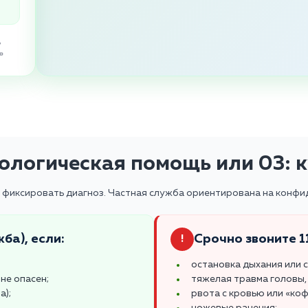
,
»
ологическая помощь или 03: к
а фиксировать диагноз. Частная служба ориентирована на конфи
ба), если:
Срочно звоните 11
!
остановка дыхания или 
не опасен;
тяжелая травма головы,
а);
рвота с кровью или «коф