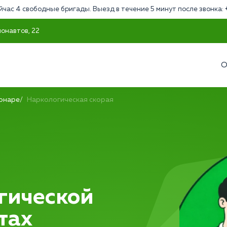
йчас 4 свободные бригады. Выезд в течение 5 минут после звонка:
монавтов, 22
О
ионаре
Наркологическая скорая
гической
тах