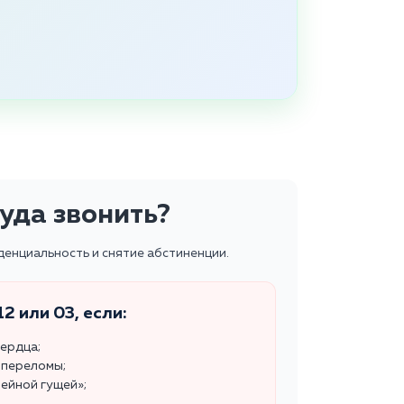
уда звонить?
денциальность и снятие абстиненции.
2 или 03, если:
сердца;
 переломы;
ейной гущей»;