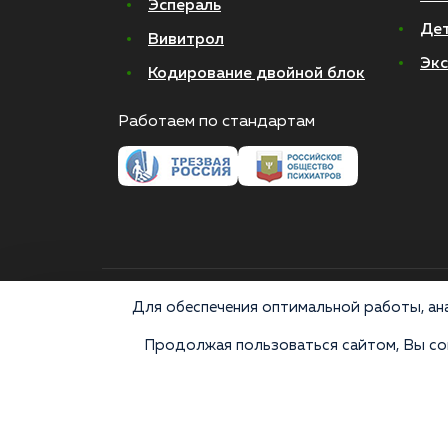
Эспераль
Де
Вивитрол
Экс
Кодирование двойной блок
Работаем по стандартам
© 2026 Все права защищены
Для обеспечения оптимальной работы, ана
Продолжая пользоваться сайтом, Вы сог
Медицинские услуги оказываются ООО "М-Трезвость",
«Напоминаем, что сайт https://narkologiya24.clinic прот
аналогов карается в соответствии с законом 228.1
консультацию врача. Постановка диагноза и выбор 
информационными и не относятся к медицинским услугам. 