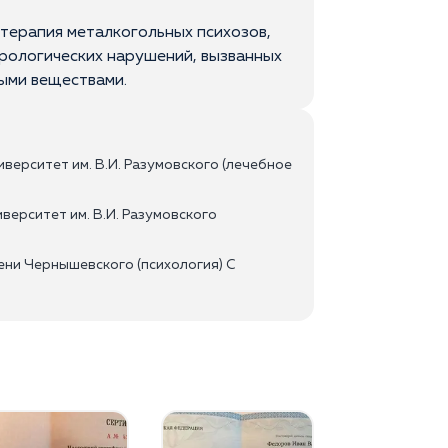
терапия металкогольных психозов,
врологических нарушений, вызванных
ыми веществами.
верситет им. В.И. Разумовского (лечебное
верситет им. В.И. Разумовского
ни Чернышевского (психология) С