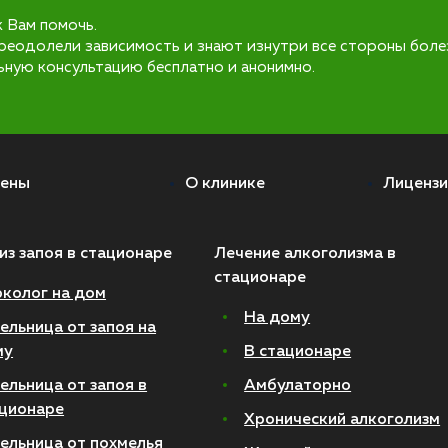
к Вам помочь.
реодолели зависимость и знают изнутри все стороны боле
ьную консультацию бесплатно и анонимно.
ены
О клинике
Лицензи
из запоя в стационаре
Лечение алкоголизма в
стационаре
колог на дом
На дому
ельница от запоя на
му
В стационаре
ельница от запоя в
Амбулаторно
ционаре
Хронический алкоголизм
ельница от похмелья