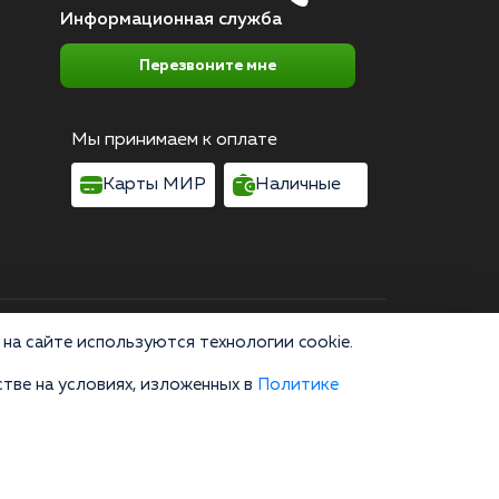
Информационная служба
Перезвоните мне
Мы принимаем к оплате
Карты МИР
Наличные
Согласие на обработку персональных данных
на сайте используются технологии cookie.
тве на условиях, изложенных в
Политике
область, г. Москва, улица 8 Марта, 1с12, подъезд 1
зводство, пропаганда и сбыт наркотических средств или их
не являются публичной офертой и не заменяют очную
онсультации по телефону и в мессенджерах являются
а сайте, вы соглашаетесь на использование cookies. 18+»