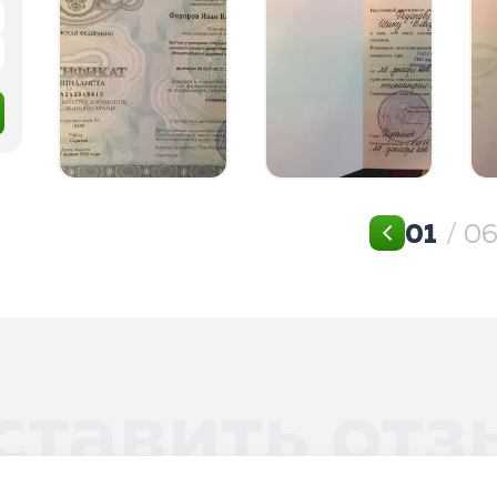
01
/ 0
ставить отз