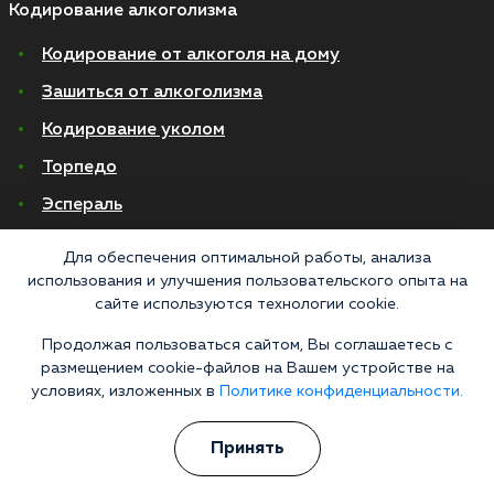
Кодирование алкоголизма
Кодирование от алкоголя на дому
Зашиться от алкоголизма
Кодирование уколом
Торпедо
Эспераль
Вивитрол
Для обеспечения оптимальной работы, анализа
Кодирование двойной блок
использования и улучшения пользовательского опыта на
сайте используются технологии cookie.
Вывод из запоя в стационаре
Продолжая пользоваться сайтом, Вы соглашаетесь с
Нарколог на дом
размещением cookie-файлов на Вашем устройстве на
условиях, изложенных в
Политике конфиденциальности.
Капельница от запоя на дому
Капельница от запоя в стационаре
Принять
Капельница от похмелья