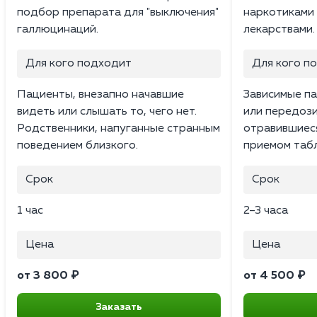
подбор препарата для "выключения"
наркотиками
галлюцинаций.
лекарствами.
Для кого подходит
Для кого п
Пациенты, внезапно начавшие
Зависимые па
видеть или слышать то, чего нет.
или передоз
Родственники, напуганные странным
отравившиес
поведением близкого.
приемом табл
Срок
Срок
1 час
2–3 часа
Цена
Цена
от 3 800 ₽
от 4 500 ₽
Заказать