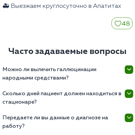
🚑 Выезжаем круглосуточно в Апатитах
48
Часто задаваемые вопросы
Можно ли вылечить галлюцинации
народными средствами?
Нет. Ложные образы возникают из-за тяжелого
Сколько дней пациент должен находиться в
сбоя в биохимии мозга. Самолечение приводит к
стационаре?
потере времени и необратимым органическим
повреждениям центральной нервной системы.
Снятие острого психоза занимает от 3 до 7 дней.
Передаете ли вы данные о диагнозе на
Полный курс нормализации метаболизма головного
работу?
мозга требует пребывания в закрытой клинике в
Апатитах от 14 до 21 дня.