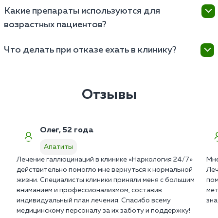
Вся медицинская документация частной клиники
Какие препараты используются для
строго конфиденциальна. Мы не ставим пациентов
возрастных пациентов?
на государственный учет в ПНД и не передаем
сведения работодателям.
Врачи назначают мягкие атипичные нейролептики и
Что делать при отказе ехать в клинику?
сосудистые препараты последнего поколения. Они
не вызывают экстрапирамидных расстройств и
Оформите вызов мотивационной бригады в
абсолютно безопасны для сердца.
Апатитах. Психиатры используют законные
алгоритмы клинической интервенции для снятия
Отзывы
агрессии и получения добровольного согласия
пациента.
Олег, 52 года
Апатиты
Лечение галлюцинаций в клинике «Наркология 24/7»
Мне
действительно помогло мне вернуться к нормальной
Леч
жизни. Специалисты клиники приняли меня с большим
пом
вниманием и профессионализмом, составив
мет
индивидуальный план лечения. Спасибо всему
зна
медицинскому персоналу за их заботу и поддержку!