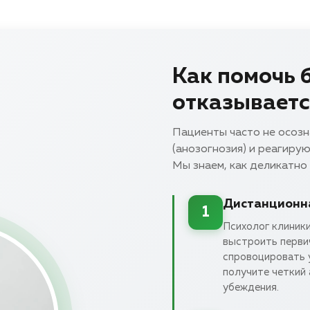
Как помочь б
отказываетс
Пациенты часто не осозн
(анозогнозия) и реагирую
Мы знаем, как деликатно
Дистанционна
1
Психолог клиники
выстроить перви
спровоцировать у
получите четкий 
убеждения.