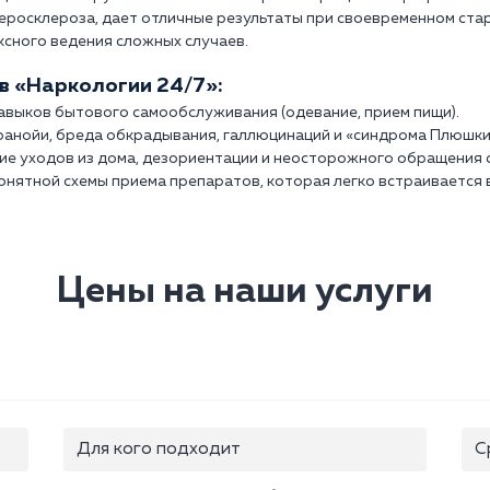
еросклероза, дает отличные результаты при своевременном ста
ксного ведения сложных случаев.
в «Наркологии 24/7»:
авыков бытового самообслуживания (одевание, прием пищи).
ранойи, бреда обкрадывания, галлюцинаций и «синдрома Плюшки
ие уходов из дома, дезориентации и неосторожного обращения с
онятной схемы приема препаратов, которая легко встраивается в
Цены на наши услуги
Для кого подходит
С