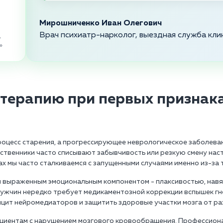
Мирошниченко Иван Олегович
Врач психиатр-нарколог, выездная служба кли
,
»
 терапию при первых признака
процесс старения, а прогрессирующее неврологическое заболева
дственники часто списывают забывчивость или резкую смену нас
ах мы часто сталкиваемся с запущенными случаями именно из-за 
я выраженным эмоциональным компонентом - плаксивостью, нав
 мужчин нередко требует медикаментозной коррекции вспышек гн
ицит нейромедиаторов и защитить здоровые участки мозга от р
ациентам с нарушением мозгового кровообращения. Профессиона