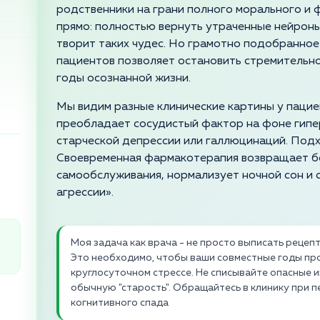
родственники на грани полного морального и 
прямо: полностью вернуть утраченные нейроны
творит таких чудес. Но грамотно подобранное
пациентов позволяет остановить стремительно
годы осознанной жизни.
Мы видим разные клинические картины у пациен
преобладает сосудистый фактор на фоне гипе
старческой депрессии или галлюцинаций. Подх
Своевременная фармакотерапия возвращает б
самообслуживания, нормализует ночной сон и
агрессии».
Моя задача как врача - не просто выписать рецепт
Это необходимо, чтобы ваши совместные годы прош
круглосуточном стрессе. Не списывайте опасные и
обычную "старость". Обращайтесь в клинику при 
когнитивного спада