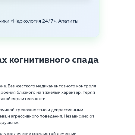
ники «Наркология 24/7», Апатиты
х когнитивного спада
ние. Без жесткого медикаментозного контроля
троения близкого на тяжелый характер, теряя
такой медлительности.
язчивой тревожностью и депрессивными
ева и агрессивного поведения. Независимо от
азрушения.
льное лечение сосудистой деменции,