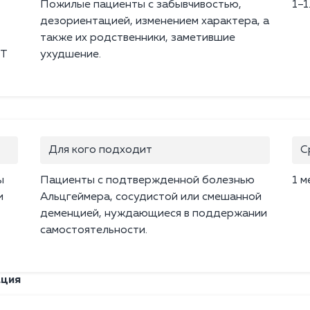
Пожилые пациенты с забывчивостью,
1–1
дезориентацией, изменением характера, а
также их родственники, заметившие
РТ
ухудшение.
Для кого подходит
С
ы
Пациенты с подтвержденной болезнью
1 м
и
Альцгеймера, сосудистой или смешанной
деменцией, нуждающиеся в поддержании
самостоятельности.
ация