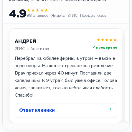
★★★★★
4.9
98 отзывов · Яндекс · 2ГИС · ПроДокторов
★★★★★
АНДРЕЙ
✓ проверено
2ГИС · в Апатитах
Я
Перебрал на юбилее фирмы, а утром — важные
С
переговоры. Нашел экстренное вытрезвление.
с
Врач приехал через 40 минут. Поставили две
с
капельницы. К 9 утра я был уже в офисе. Голова
Ч
ясная, запаха нет, только небольшая слабость.
р
Спасибо!
б
Ответ клиники
˄