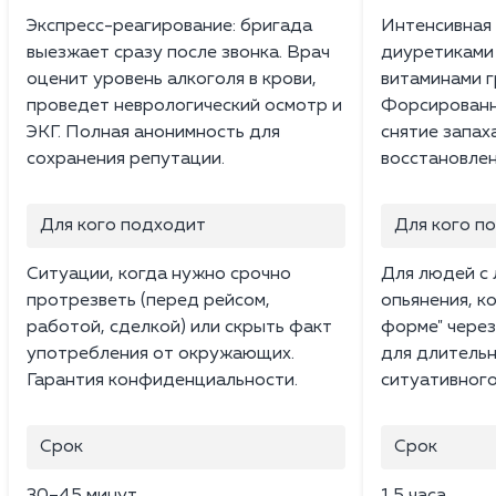
Экспресс-реагирование: бригада
Интенсивная 
выезжает сразу после звонка. Врач
диуретиками 
оценит уровень алкоголя в крови,
витаминами г
проведет неврологический осмотр и
Форсированн
ЭКГ. Полная анонимность для
снятие запах
сохранения репутации.
восстановлен
Для кого подходит
Для кого п
Ситуации, когда нужно срочно
Для людей с 
протрезветь (перед рейсом,
опьянения, к
работой, сделкой) или скрыть факт
форме" через
употребления от окружающих.
для длительн
Гарантия конфиденциальности.
ситуативного
Срок
Срок
30–45 минут
1.5 часа