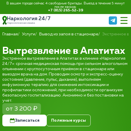
В вашем городе сейчас 4 свободные бригады. Выезд в течение 5 минут
после звонка:
+7 (815) 265-52-39
Наркология 24/7
Наркологическая клиника
Главная
Услуги
Вывод из запоя в стационаре
Экстренное в
Вытрезвление в Апатитах
Экстренное вытрезвление в Апатитах в клинике «Наркология
24/7»: срочная медицинская помощь при сильном алкогольном
опьянении с круглосуточным приёмом в стационаре или
выездом врача на дом. Проводим осмотр и экспресс-оценку
состояния (давление, пульс, дыхание), выполняем
инфузионную терапию для снижения интоксикации и
профилактики осложнений, при необходимости организуем
безопасную госпитализацию. Анонимно и без постановки на
учёт.
от 3 200 ₽
Записаться
Полезные курсы