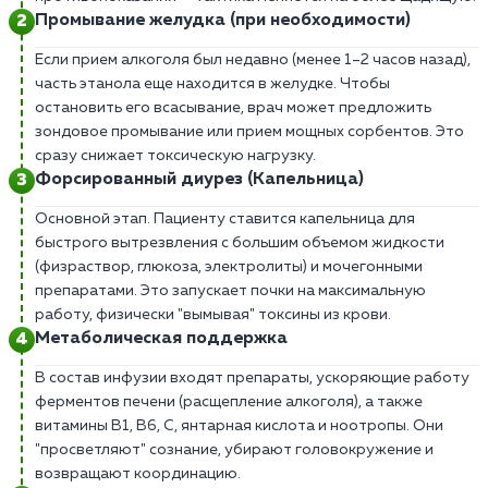
Промывание желудка (при необходимости)
Если прием алкоголя был недавно (менее 1–2 часов назад),
часть этанола еще находится в желудке. Чтобы
остановить его всасывание, врач может предложить
зондовое промывание или прием мощных сорбентов. Это
сразу снижает токсическую нагрузку.
Форсированный диурез (Капельница)
Основной этап. Пациенту ставится капельница для
быстрого вытрезвления с большим объемом жидкости
(физраствор, глюкоза, электролиты) и мочегонными
препаратами. Это запускает почки на максимальную
работу, физически "вымывая" токсины из крови.
Метаболическая поддержка
В состав инфузии входят препараты, ускоряющие работу
ферментов печени (расщепление алкоголя), а также
витамины В1, В6, С, янтарная кислота и ноотропы. Они
"просветляют" сознание, убирают головокружение и
возвращают координацию.