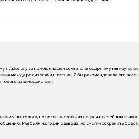
висимости от бутирата
Реабилитация подростков
у психологу за помощь нашей семье. Благодаря ему мы научились
ния между родителями и детьми. Я бы рекомендовала его всем, 
ытового взаимодействия.
апии у психолога, но после нескольких встреч с семейным психол
 общению. Мы были на грани развода, но смогли сохранить брак 