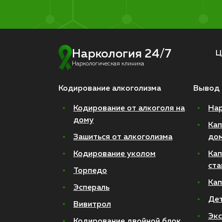
Наркология 24/7
Ц
Наркологическая клиника
Кодирование алкоголизма
Вывод 
Кодирование от алкоголя на
Нар
дому
Кап
Зашиться от алкоголизма
до
Кодирование уколом
Кап
ста
Торпедо
Кап
Эспераль
Де
Вивитрол
Экс
Кодирование двойной блок