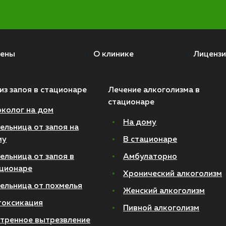
ены
О клинике
Лицензи
из запоя в стационаре
Лечение алкоголизма в
стационаре
колог на дом
На дому
ельница от запоя на
му
В стационаре
ельница от запоя в
Амбулаторно
ционаре
Хронический алкоголизм
ельница от похмелья
Женский алкоголизм
токсикация
Пивной алкоголизм
тренное вытрезвление