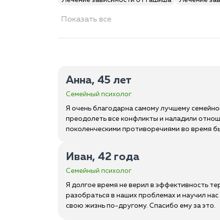
Лечение зависимости от гашиша
Лечение за
Показать все
Анна, 45 лет
Семейный психолог
Я очень благодарна самому лучшему семейном
преодолеть все конфликты и наладили отноше
поколенческими противоречиями во время б
Иван, 42 года
Семейный психолог
Я долгое время не верил в эффективность тер
разобраться в наших проблемах и научил нас
свою жизнь по-другому. Спасибо ему за это.