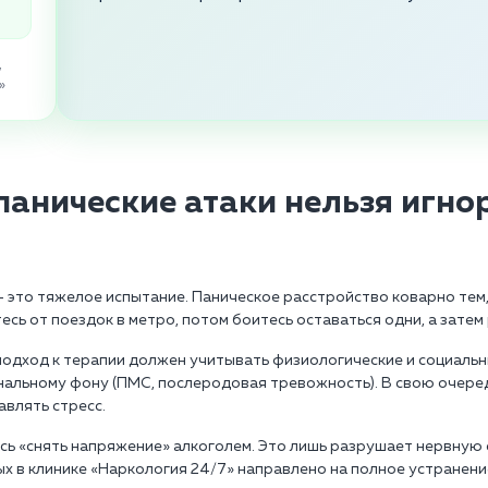
,
»
панические атаки нельзя игно
 это тяжелое испытание. Паническое расстройство коварно тем,
есь от поездок в метро, потом боитесь оставаться одни, а зате
 подход к терапии должен учитывать физиологические и социаль
нальному фону (ПМС, послеродовая тревожность). В свою очеред
влять стресс.
 «снять напряжение» алкоголем. Это лишь разрушает нервную с
ых в клинике «Наркология 24/7» направлено на полное устранени