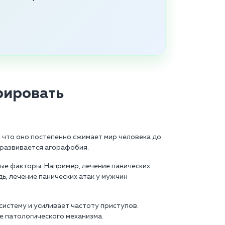
рировать
 что оно постепенно сжимает мир человека до
м развивается агорафобия.
ные факторы. Например, лечение панических
ь, лечение панических атак у мужчин
истему и усиливает частоту приступов.
е патологического механизма.