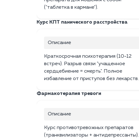
препарата для ношения с собой
("таблетка в кармане").
Курс КПТ панического расстройства
Описание
Краткосрочная психотерапия (10-12
встреч). Разрыв связи "учащенное
сердцебиение = смерть". Полное
избавление от приступов без лекарств.
Фармакотерапия тревоги
Описание
Курс противотревожных препаратов
(транквилизаторы + антидепрессанты).