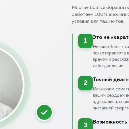
Многие боятся обращатьс
работаем 100% анонимно
условия для пациентов.
Это не «кара
1
Никаких белых х
психотерапевта в
врачом и рассказ
либо давления.
Точный диагн
2
Исключим сомати
вашим сердцем вс
адреналина, сниж
внезапной смерти
Возможность 
3