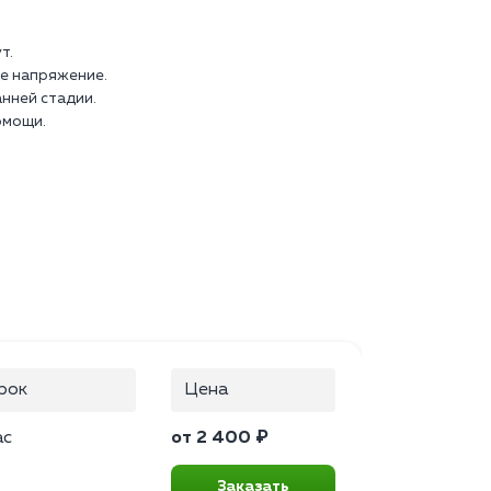
т.
е напряжение.
нней стадии.
омощи.
рок
Цена
ас
от 2 400 ₽
Заказать