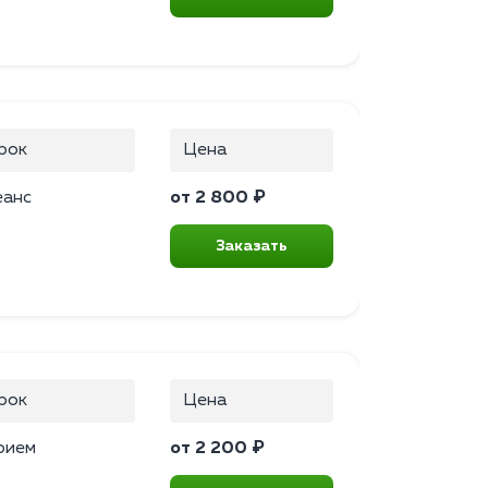
рок
Цена
еанс
от 2 800 ₽
Заказать
рок
Цена
рием
от 2 200 ₽