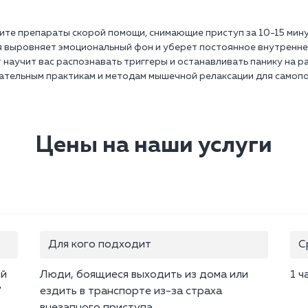
ите препараты скорой помощи, снимающие приступ за 10-15 мину
я выровняет эмоциональный фон и уберет постоянное внутренне
аучит вас распознавать триггеры и останавливать панику на ра
ательным практикам и методам мышечной релаксации для самоп
Цены на наши услуги
Для кого подходит
С
ой
Люди, боящиеся выходить из дома или
1 ч
"
ездить в транспорте из-за страха