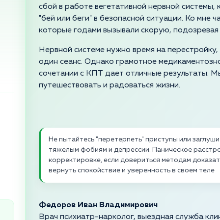
сбой в работе вегетативной нервной системы,
"бей или беги" в безопасной ситуации. Ко мне 
которые годами вызывали скорую, подозревая 
Нервной системе нужно время на перестройку,
один сеанс. Однако грамотное медикаментозно
сочетании с КПТ дает отличные результаты. М
путешествовать и радоваться жизни.
Не пытайтесь "перетерпеть" приступы или заглушит
тяжелым фобиям и депрессии. Паническое расстр
корректировке, если довериться методам доказа
вернуть спокойствие и уверенность в своем теле
Федоров Иван Владимирович
Врач психиатр-нарколог, выездная служба кли