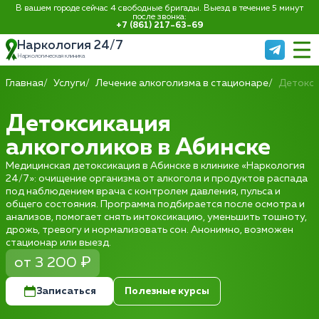
В вашем городе сейчас 4 свободные бригады. Выезд в течение 5 минут
после звонка:
+7 (861) 217-63-69
Наркология 24/7
Наркологическая клиника
Главная
Услуги
Лечение алкоголизма в стационаре
Детокси
Детоксикация
алкоголиков в Абинске
Медицинская детоксикация в Абинске в клинике «Наркология
24/7»: очищение организма от алкоголя и продуктов распада
под наблюдением врача с контролем давления, пульса и
общего состояния. Программа подбирается после осмотра и
анализов, помогает снять интоксикацию, уменьшить тошноту,
дрожь, тревогу и нормализовать сон. Анонимно, возможен
стационар или выезд.
от 3 200 ₽
Записаться
Полезные курсы