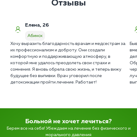
Отзывы
Елена, 26
Абинск
Хочу выразить благодарность врачам и медсестрам за
Быв
их профессионализм и доброту. Они создали
вме
комфортную и поддерживающую атмосферу, в
дел
которой мне удалось преодолеть свои страхи и
Обр
сомнения. Я вновь обрела свою жизнь, и теперь вижу
чер
будущее без выпивки. Врач уговорил после
луч
детоксикации пройти лечение. Работает!
вып
Больной не хочет лечиться?
Берем все на себя! Убеждаем на лечение без физического и
морального давления