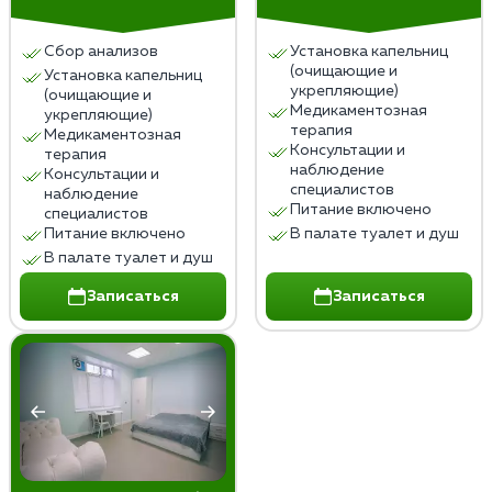
поддержку со стороны специалистов,
поддержание здорового образа жизни,
Сбор анализов
Установка капельниц
социальную адаптацию и укрепление
(очищающие и
Установка капельниц
психоэмоционального состояния. Важно следовать
укрепляющие)
(очищающие и
Медикаментозная
рекомендациям врачей и поддерживать свой путь к
укрепляющие)
терапия
Медикаментозная
выздоровлению.
Консультации и
терапия
наблюдение
Консультации и
специалистов
наблюдение
Питание включено
специалистов
Питание включено
В палате туалет и душ
В палате туалет и душ
Записаться
Записаться