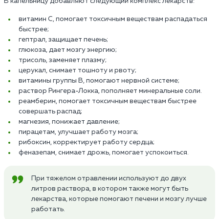
В капельницу добавляют следующий комплекс лекарств:
витамин С, помогает токсичным веществам распадаться
быстрее;
гептрал, защищает печень;
глюкоза, дает мозгу энергию;
трисоль, заменяет плазму;
церукал, снимает тошноту и рвоту;
витамины группы В, помогают нервной системе;
раствор Рингера-Локка, пополняет минеральные соли.
реамберин, помогает токсичным веществам быстрее
совершать распад;
магнезия, понижает давление;
пирацетам, улучшает работу мозга;
рибоксин, корректирует работу сердца;
феназепам, снимает дрожь, помогает успокоиться.
При тяжелом отравлении используют до двух
литров раствора, в котором также могут быть
лекарства, которые помогают печени и мозгу лучше
работать.