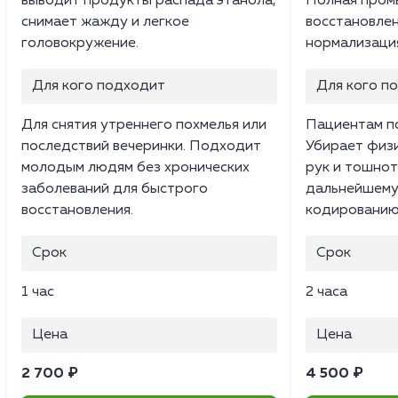
выводит продукты распада этанола,
Полная промы
снимает жажду и легкое
восстановлен
головокружение.
нормализация
Для кого подходит
Для кого п
Для снятия утреннего похмелья или
Пациентам по
последствий вечеринки. Подходит
Убирает физи
молодым людям без хронических
рук и тошнот
заболеваний для быстрого
дальнейшему
восстановления.
кодированию
Срок
Срок
1 час
2 часа
Цена
Цена
2 700 ₽
4 500 ₽