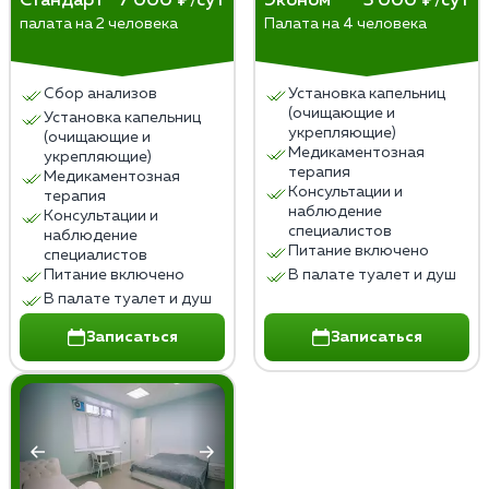
Стандарт
7 000 ₽/сут
Эконом
5 000 ₽/сут
палата на 2 человека
Палата на 4 человека
Сбор анализов
Установка капельниц
(очищающие и
Установка капельниц
укрепляющие)
(очищающие и
Медикаментозная
укрепляющие)
терапия
Медикаментозная
Консультации и
терапия
наблюдение
Консультации и
специалистов
наблюдение
Питание включено
специалистов
Питание включено
В палате туалет и душ
В палате туалет и душ
Записаться
Записаться