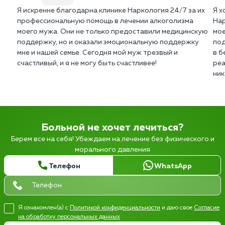
Я искренне благодарна клинике Наркология 24/7 за их
Я х
профессиональную помощь в лечении алкоголизма
Нар
моего мужа. Они не только предоставили медицинскую
мое
поддержку, но и оказали эмоциональную поддержку
под
мне и нашей семье. Сегодня мой муж трезвый и
в б
счастливый, и я не могу быть счастливее!
реа
ник
Больной не хочет лечиться?
Берем все на себя! Убеждаем на лечение без физического и
морального давления
Телефон
WhatsApp
Я ознакомлен(а) с
Политикой конфиденциальности
и даю свое
Согласие
на обработку персональных данных