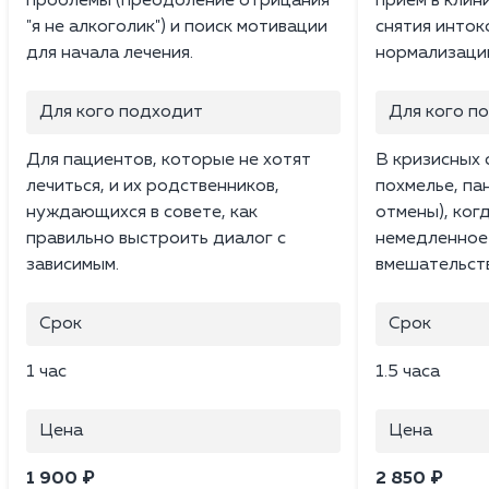
проблемы (преодоление отрицания
прием в клин
"я не алкоголик") и поиск мотивации
снятия инток
для начала лечения.
нормализации
Для кого подходит
Для кого п
Для пациентов, которые не хотят
В кризисных 
лечиться, и их родственников,
похмелье, па
нуждающихся в совете, как
отмены), ког
правильно выстроить диалог с
немедленное
зависимым.
вмешательст
Срок
Срок
1 час
1.5 часа
Цена
Цена
1 900 ₽
2 850 ₽