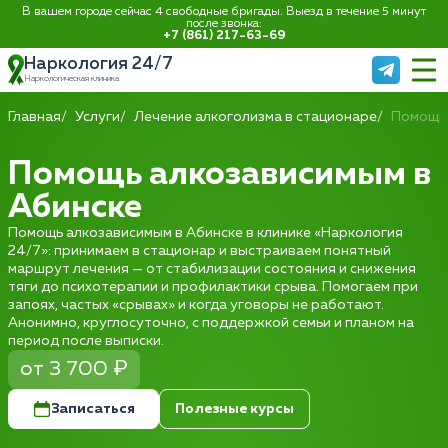
В вашем городе сейчас 4 свободные бригады. Выезд в течение 5 минут
после звонка:
+7 (861) 217-63-69
Наркология 24/7
Наркологическая клиника
Главная
Услуги
Лечение алкоголизма в стационаре
Помощь
Помощь алкозависимым в
Абинске
Помощь алкозависимым в Абинске в клинике «Наркология
24/7»: принимаем в стационар и выстраиваем понятный
маршрут лечения — от стабилизации состояния и снижения
тяги до психотерапии и профилактики срыва. Помогаем при
запоях, частых «срывах» и когда уговоры не работают.
Анонимно, круглосуточно, с поддержкой семьи и планом на
период после выписки.
от 3 700 ₽
Записаться
Полезные курсы