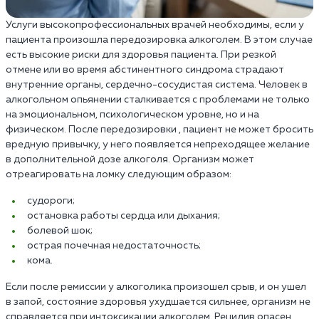
Услуги высокопрофессиональных врачей необходимы, если у
пациента произошла передозировка алкоголем. В этом случае
есть высокие риски для здоровья пациента. При резкой
отмене или во время абстинентного синдрома страдают
внутренние органы, сердечно-сосудистая система. Человек в
алкогольном опьянении сталкивается с проблемами не только
на эмоциональном, психологическом уровне, но и на
физическом. После передозировки , пациент не может бросить
вредную привычку, у него появляется непреходящее желание
в дополнительной дозе алкоголя. Организм может
отреагировать на ломку следующим образом:
cудороги;
остановка работы сердца или дыхания;
болевой шок;
острая почечная недостаточность;
кома.
Если после ремиссии у алкоголика произошел срыв, и он ушел
в запой, состояние здоровья ухудшается сильнее, организм не
справляется при интоксикации алкоголем. Рецидив опасен