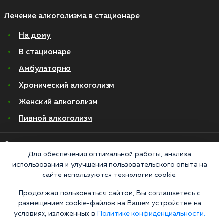
Лечение алкоголизма в стационаре
На дому
В стационаре
Амбулаторно
Хронический алкоголизм
Женский алкоголизм
Пивной алкоголизм
© 2026 Все права защищены
Политика конфиденциальности
Для обеспечения оптимальной работы, анализа
Согласие на обработку персональных данных
использования и улучшения пользовательского опыта на
сайте используются технологии cookie.
Медицинские услуги оказываются ООО "М-Трезвость", по лицензии
Продолжая пользоваться сайтом, Вы соглашаетесь с
ЛО-50-01-012801 от 27.08.2021 по адресу: 127083, Московская область, г.
размещением cookie-файлов на Вашем устройстве на
Москва, улица 8 Марта, 1с12, подъезд 1
условиях, изложенных в
Политике конфиденциальности.