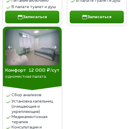
Питание включено
В палате туалет и душ
В палате туалет и душ
Записаться
Записаться
Комфорт
12 000 ₽/сут
одноместная палата
Сбор анализов
Установка капельниц
(очищающие и
укрепляющие)
Медикаментозная
терапия
Консультации и