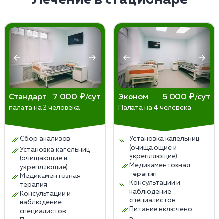
снизить риск срыва.
Стандарт
7 000 ₽/сут
Эконом
5 000 ₽/сут
палата на 2 человека
Палата на 4 человека
Сбор анализов
Установка капельниц
(очищающие и
Установка капельниц
укрепляющие)
(очищающие и
Медикаментозная
укрепляющие)
терапия
Медикаментозная
Консультации и
терапия
наблюдение
Консультации и
специалистов
наблюдение
Питание включено
специалистов