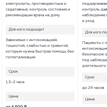
электролиты, противорвотные и
поддерживаю
седативные, контроль состояния и
контроль дав
рекомендации врача на дому.
наблюдение в
и уход.
Для кого подходит
Для кого п
Зависимые с интоксикацией,
Пациенты с л
тошнотой, слабостью и тревогой,
интоксикацие
которым нужна быстрая помощь без
безопасное 
госпитализации.
под наблюден
длительного 
Срок
Срок
1,5–2 часа
до 24 часов
Цена
Цена
от 4 500 ₽