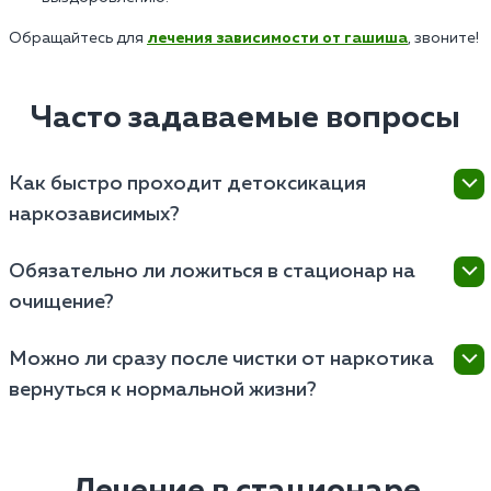
Обращайтесь для
лечения зависимости от гашиша
, звоните!
Часто задаваемые вопросы
Как быстро проходит детоксикация
наркозависимых?
Детоксикация наркотиков занимает от нескольких
Обязательно ли ложиться в стационар на
дней до недели. Срок зависит от вида наркотиков,
очищение?
состояния организма, тяжести зависимости.
Стационар нужен при тяжелой зависимости или
Можно ли сразу после чистки от наркотика
риске осложнений. При легкой абстиненции
вернуться к нормальной жизни?
возможно очищение на дому под контролем врача.
После лечения требуется реабилитация и
психотерапия. Этот этап лечения поможет
избавиться от психологической зависимости и
Лечение в стационаре