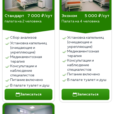
«Медслужба») и в гражданской одежде; халат
надевают только внутри квартиры, чтобы не
​Этап 1 (Детоксикация): 1–3 визита для
привлекать внимание соседей.
интенсивного очищения крови и нормализации
Стандарт
7 000 ₽/сут
Эконом
5 000 ₽/сут
​Документация: В документах часто не
палата на 2 человека
Палата на 4 человека
сна.
указывается конкретный диагноз
Этап 2 (Восстановление): Наблюдение за
«алкоголизм», используются нейтральные
приемом таблетированных препаратов (3–5
формулировки (например,
Сбор анализов
Установка капельниц
дней), врач может консультировать по
(очищающие и
«дезинтоксикационная терапия»).
Установка капельниц
телефону.
укрепляющие)
(очищающие и
Медикаментозная
Этап 3 (Кодирование): 1 финальный визит для
укрепляющие)
терапия
Медикаментозная
проведения процедуры (укол или
Консультации и
терапия
психотерапия) после стабилизации состояния.
наблюдение
Консультации и
специалистов
наблюдение
Питание включено
специалистов
Питание включено
В палате туалет и душ
В палате туалет и душ
Записаться
Записаться