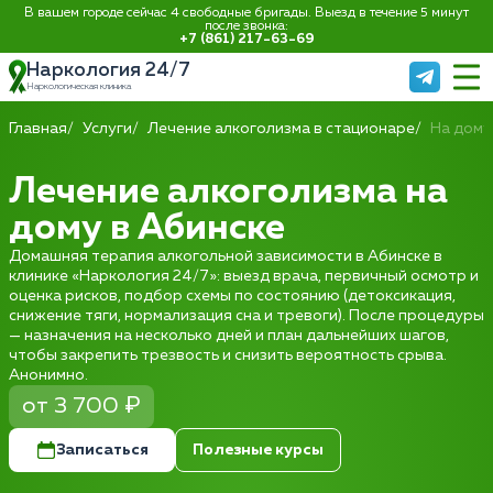
В вашем городе сейчас 4 свободные бригады. Выезд в течение 5 минут
после звонка:
+7 (861) 217-63-69
Наркология 24/7
Наркологическая клиника
Главная
Услуги
Лечение алкоголизма в стационаре
На дому
Лечение алкоголизма на
дому в Абинске
Домашняя терапия алкогольной зависимости в Абинске в
клинике «Наркология 24/7»: выезд врача, первичный осмотр и
оценка рисков, подбор схемы по состоянию (детоксикация,
снижение тяги, нормализация сна и тревоги). После процедуры
— назначения на несколько дней и план дальнейших шагов,
чтобы закрепить трезвость и снизить вероятность срыва.
Анонимно.
от 3 700 ₽
Записаться
Полезные курсы