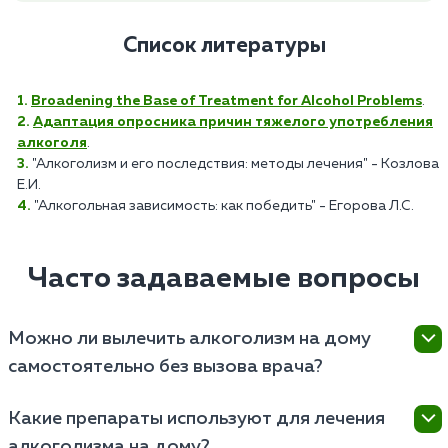
Список литературы
Broadening the Base of Treatment for Alcohol Problems
.
Адаптация опросника причин тяжелого употребления
алкоголя
.
"Алкоголизм и его последствия: методы лечения" - Козлова
Е.И.
"Алкогольная зависимость: как победить" - Егорова Л.С.
Часто задаваемые вопросы
Можно ли вылечить алкоголизм на дому
самостоятельно без вызова врача?
Полностью вылечить алкогольную зависимость
Какие препараты используют для лечения
самостоятельно крайне сложно и опасно, так как
алкоголизма на дому?