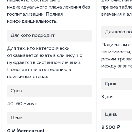
пациента. Составление
для очистки 
индивидуального плана лечения без
приема табле
госпитализации. Полная
влечения к а
конфиденциальность.
Для кого п
Для кого подходит
Пациентам с 
Для тех, кто категорически
зависимости
отказывается ехать в клинику, но
режим трезв
нуждается в системном лечении.
между визита
Помогает начать терапию в
привычных стенах.
Срок
Срок
3 дня
40–60 минут
Цена
Цена
9 500 ₽
0 ₽ (бесплатно)