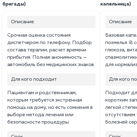
бригады)
капельница)
Описание
Описание
Срочная оценка состояния
Базовая капе
диспетчером по телефону. Подбор
похмелья. В 
состава терапии, расчет времени
глюкоза, вита
прибытия. Полная анонимность —
спазмолитики
автомобиль без медицинских знаков.
для нормализ
Для кого подходит
Для кого п
Пациентам и родственникам,
Подходит дл
которым требуется экстренная
коротким зап
помощь на дому, но есть сомнения в
легкой степе
выборе метода лечения или
отсутствием 
безопасности процедуры.
болезней сер
Срок
Срок