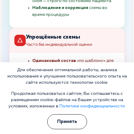
сном — строго по состоянию пациента
Наблюдение и коррекция
схемы во
время процедуры
Упрощённые схемы
Часто без индивидуальной оценки
Одинаковый состав
«по шаблону» для
разных пациентов
Для обеспечения оптимальной работы, анализа
Минимальная коррекция
использования и улучшения пользовательского опыта на
обезвоживания без электролитного
сайте используются технологии cookie.
баланса
Продолжая пользоваться сайтом, Вы соглашаетесь с
Без учёта
хронических заболеваний и
размещением cookie-файлов на Вашем устройстве на
рисков
условиях, изложенных в
Политике конфиденциальности.
Без корректировки
терапии по
состоянию во время процедуры
Принять
Фокус на “сделать капельницу”
, а не на
клиническую картину