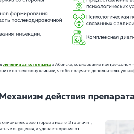
ержка со стороны
Предоставление в
психологических ус
анов формирования
Психологическая п
часть послекодировочной
связанных с завис
ания: инъекции,
Комплексная диагн
од
лечения алкоголизма
в Абинске, кодирование налтрексоном 
оните по телефону клиники, чтобы получить дополнительную ин
Механизм действия препарат
опиоидных рецепторов в мозге. Это значит,
иятные ощущения, а удовлетворение от