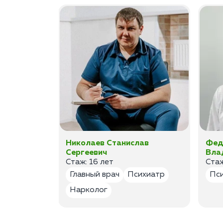
ан
Николаев Станислав
Фед
Сергеевич
Вла
Стаж: 16 лет
Стаж
лог
Главный врач
Психиатр
Пс
Нарколог