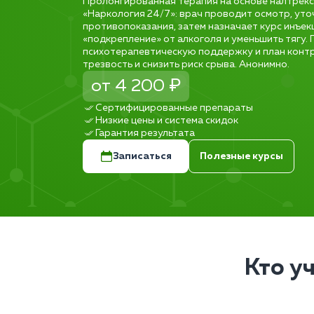
Пролонгированная терапия на основе налтрексо
«Наркология 24/7»: врач проводит осмотр, уто
противопоказания, затем назначает курс инъекц
«подкрепление» от алкоголя и уменьшить тягу.
психотерапевтическую поддержку и план контр
трезвость и снизить риск срыва. Анонимно.
от 4 200 ₽
Сертифицированные препараты
Низкие цены и система скидок
Гарантия результата
Записаться
Полезные курсы
Кто у