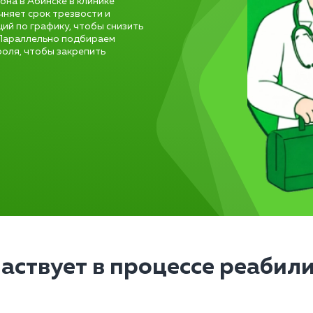
на в Абинске в клинике
чняет срок трезвости и
ий по графику, чтобы снизить
 Параллельно подбираем
оля, чтобы закрепить
частвует в процессе реабил