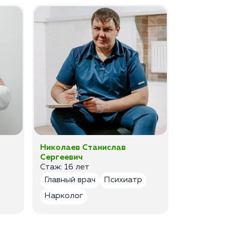
Николаев Станислав
Федоров 
Сергеевич
Владимир
Стаж: 16 лет
Стаж: 14 ле
Главный врач
Психиатр
Психиатр
Нарколог