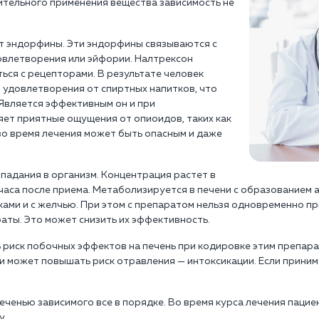
ительного применения вещества зависимость не
ет эндорфины. Эти эндорфины связываются с
овлетворения или эйфории. Налтрексон
ься с рецепторами. В результате человек
 удовлетворения от спиртных напитков, что
 Является эффективным он и при
яет приятные ощущения от опиоидов, таких как
во время лечения может быть опасным и даже
падания в организм. Концентрация растет в
 часа после приема. Метаболизируется в печени с образованием 
ами и с желчью. При этом с препаратом нельзя одновременно п
ты. Это может снизить их эффективность.
 риск побочных эффектов на печень при кодировке этим препарат
и может повышать риск отравления — интоксикации. Если приним
печенью зависимого все в порядке. Во время курса лечения паци
у.