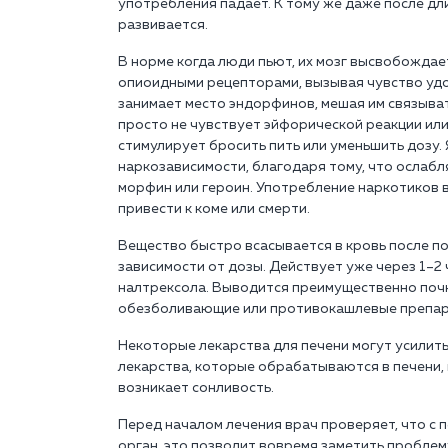
употребления падает. К тому же даже после дл
развивается.
В норме когда люди пьют, их мозг высвобожда
опиоидными рецепторами, вызывая чувство уд
занимает место эндорфинов, мешая им связыват
просто не чувствует эйфорической реакции или
стимулирует бросить пить или уменьшить дозу.
наркозависимости, благодаря тому, что ослабл
морфин или героин. Употребление наркотиков 
привести к коме или смерти.
Вещество быстро всасывается в кровь после по
зависимости от дозы. Действует уже через 1–2
налтрексола. Выводится преимущественно почк
обезболивающие или противокашлевые препара
Некоторые лекарства для печени могут усилить
лекарства, которые обрабатываются в печени, 
возникает сонливость.
Перед началом лечения врач проверяет, что с 
орган, это позволит вовремя заметить проблем