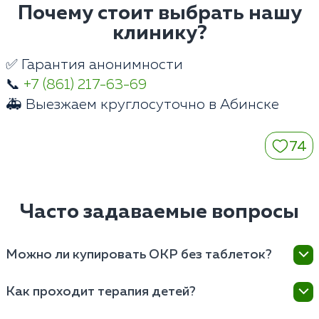
Почему стоит выбрать нашу
клинику?
✅ Гарантия анонимности
📞
+7 (861) 217-63-69
🚑 Выезжаем круглосуточно в Абинске
74
Часто задаваемые вопросы
Можно ли купировать ОКР без таблеток?
При выраженных физиологических изменениях
Как проходит терапия детей?
нейромедиаторного обмена мозга изолированная
психотерапия малоэффективна. Таблетки снижают
Детские психиатры клиники в Абинске используют