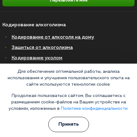
Перезвоните мне
Кодирование алкоголизма
Кодирование от алкоголя на дому
Зашиться от алкоголизма
Кодирование уколом
Торпедо
Для обеспечения оптимальной работы, анализа
использования и улучшения пользовательского опыта на
Эспераль
сайте используются технологии cookie.
Вивитрол
Продолжая пользоваться сайтом, Вы соглашаетесь с
Кодирование двойной блок
размещением cookie-файлов на Вашем устройстве на
условиях, изложенных в
Политике конфиденциальности.
Вывод из запоя в стационаре
Нарколог на дом
Принять
Капельница от запоя на дому