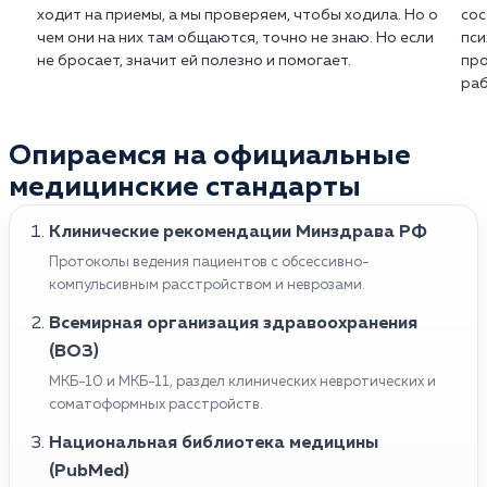
ходит на приемы, а мы проверяем, чтобы ходила. Но о
сос
чем они на них там общаются, точно не знаю. Но если
пси
не бросает, значит ей полезно и помогает.
про
раб
Опираемся на официальные
медицинские стандарты
Клинические рекомендации Минздрава РФ
Протоколы ведения пациентов с обсессивно-
компульсивным расстройством и неврозами.
Всемирная организация здравоохранения
(ВОЗ)
МКБ-10 и МКБ-11, раздел клинических невротических и
соматоформных расстройств.
Национальная библиотека медицины
(PubMed)