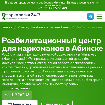
В вашем городе сейчас 4 свободные бригады. Выезд в течение 5 минут
после звонка:
+7 (861) 217-63-69
Наркология 24/7
Наркологическая клиника
Главная
Услуги
Реабилитационный центр
Реабилитационны
Реабилитационный центр
для наркоманов в Абинске
Реабилитация при наркотической зависимости в Абинске в
«Наркология 24/7»: проживание в закрытой среде без
доступа к веществам, ежедневная работа с психологами и
консультантами, групповые занятия и восстановление режима.
Программа помогает пройти этап адаптации, научиться
справляться с тягой и триггерами, вернуть контроль над
поведением и подготовиться к возвращению домой без срыва.
Анонимно, с поддержкой семьи и посткурсовым
сопровождением.
от 1 300 ₽
Записаться
Полезные курсы