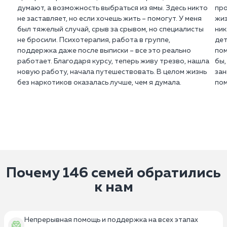
думают, а возможность выбраться из ямы. Здесь никто
про
не заставляет, но если хочешь жить – помогут. У меня
жиз
был тяжелый случай, срыв за срывом, но специалисты
ник
не бросили. Психотерапия, работа в группе,
дет
поддержка даже после выписки – все это реально
пом
работает. Благодаря курсу, теперь живу трезво, нашла
бы,
новую работу, начала путешествовать. В целом жизнь
зан
без наркотиков оказалась лучше, чем я думала.
пом
Почему 146 семей обратились
к нам
Непрерывная помощь и поддержка на всех этапах