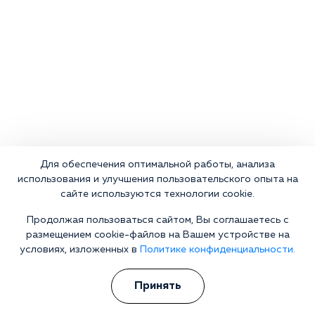
Для обеспечения оптимальной работы, анализа
использования и улучшения пользовательского опыта на
сайте используются технологии cookie.
Продолжая пользоваться сайтом, Вы соглашаетесь с
размещением cookie-файлов на Вашем устройстве на
Что делать сейчас?
условиях, изложенных в
Политике конфиденциальности.
Мы знаем всю глубину проблемы и знаем, как Вам помочь.
Принять
Консультанты программы сами в прошлом преодолели
зависимость и знают изнутри все стороны болезни.