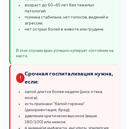
возраст до 60–65 лет без тяжелых
патологий;
психика стабильна: нет голосов, видений и
агрессии;
нет острых болей в животе или грудине.
В этих случаях врач успешно купирует состояние на
месте.
Срочная госпитализация нужна,
!
если:
запой длится более недели (риск отека
мозга);
есть признаки "белой горячки"
(дезориентация, бред);
давление критически высокое (выше
180/100) или низкое;
в анамнезе инфаркты, инсульты, эпилепсия