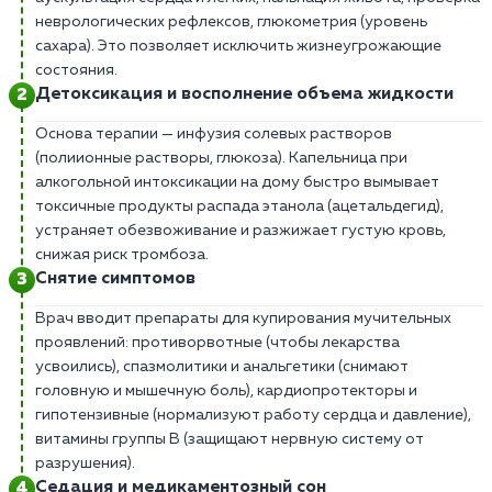
неврологических рефлексов, глюкометрия (уровень
сахара). Это позволяет исключить жизнеугрожающие
состояния.
Детоксикация и восполнение объема жидкости
Основа терапии — инфузия солевых растворов
(полиионные растворы, глюкоза). Капельница при
алкогольной интоксикации на дому быстро вымывает
токсичные продукты распада этанола (ацетальдегид),
устраняет обезвоживание и разжижает густую кровь,
снижая риск тромбоза.
Снятие симптомов
Врач вводит препараты для купирования мучительных
проявлений: противорвотные (чтобы лекарства
усвоились), спазмолитики и анальгетики (снимают
головную и мышечную боль), кардиопротекторы и
гипотензивные (нормализуют работу сердца и давление),
витамины группы В (защищают нервную систему от
разрушения).
Седация и медикаментозный сон