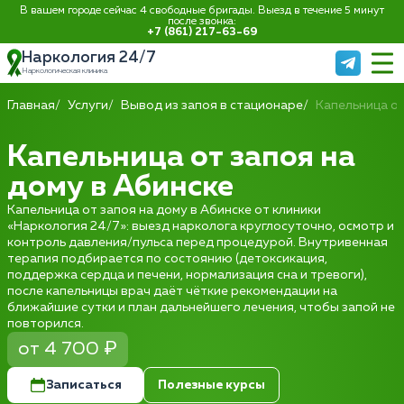
В вашем городе сейчас 4 свободные бригады. Выезд в течение 5 минут
после звонка:
+7 (861) 217-63-69
Наркология 24/7
Наркологическая клиника
Главная
Услуги
Вывод из запоя в стационаре
Капельница от
Капельница от запоя на
дому в Абинске
Капельница от запоя на дому в Абинске от клиники
«Наркология 24/7»: выезд нарколога круглосуточно, осмотр и
контроль давления/пульса перед процедурой. Внутривенная
терапия подбирается по состоянию (детоксикация,
поддержка сердца и печени, нормализация сна и тревоги),
после капельницы врач даёт чёткие рекомендации на
ближайшие сутки и план дальнейшего лечения, чтобы запой не
повторился.
от 4 700 ₽
Записаться
Полезные курсы