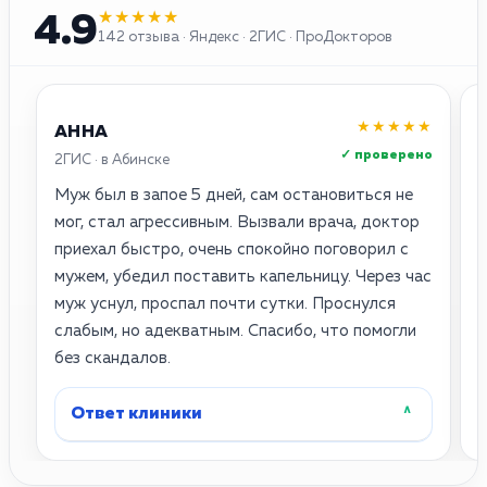
★★★★★
4.9
142 отзыва · Яндекс · 2ГИС · ПроДокторов
★★★★★
АННА
✓ проверено
2ГИС · в Абинске
Я
Муж был в запое 5 дней, сам остановиться не
С
мог, стал агрессивным. Вызвали врача, доктор
приехал быстро, очень спокойно поговорил с
П
мужем, убедил поставить капельницу. Через час
муж уснул, проспал почти сутки. Проснулся
д
слабым, но адекватным. Спасибо, что помогли
—
без скандалов.
в
Ответ клиники
˄