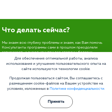
Что делать сейчас?
Мы знаем всю глубину проблемы и знаем, как Вам помочь.
Консультанты программы сами в прошлом преодолели
зависимость и знают изнутри все стороны болезни.
Свяжитесь с нами и получите профессиональную
Для обеспечения оптимальной работы, анализа
консультацию бесплатно и анонимно.
использования и улучшения пользовательского опыта на
сайте используются технологии cookie.
Получить консультацию
Продолжая пользоваться сайтом, Вы соглашаетесь с
размещением cookie-файлов на Вашем устройстве на
условиях, изложенных в
Политике конфиденциальности.
Наркология 24/7
Принять
Наркологическая клиника
Цены