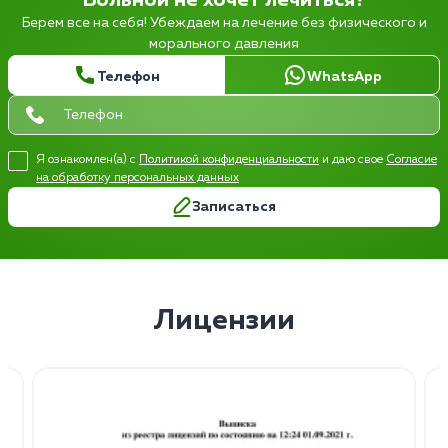
Больной не хочет лечиться?
Берем все на себя! Убеждаем на лечение без физического и
морального давления
Телефон
WhatsApp
Я ознакомлен(а) с
Политикой конфиденциальности
и даю свое
Согласие
на обработку персональных данных
Записаться
Лицензии