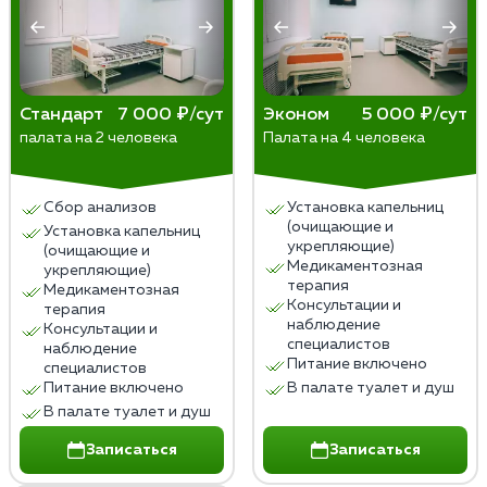
Стандарт
7 000 ₽/сут
Эконом
5 000 ₽/сут
палата на 2 человека
Палата на 4 человека
Сбор анализов
Установка капельниц
(очищающие и
Установка капельниц
укрепляющие)
(очищающие и
Медикаментозная
укрепляющие)
терапия
Медикаментозная
Консультации и
терапия
наблюдение
Консультации и
специалистов
наблюдение
Питание включено
специалистов
Питание включено
В палате туалет и душ
В палате туалет и душ
Записаться
Записаться