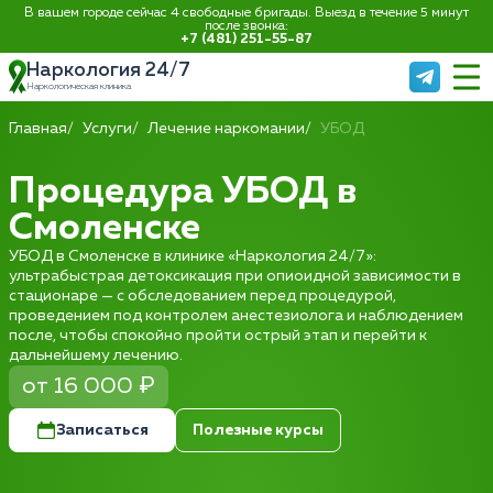
В вашем городе сейчас 4 свободные бригады. Выезд в течение 5 минут
после звонка:
+7 (481) 251-55-87
Наркология 24/7
Наркологическая клиника
Главная
Услуги
Лечение наркомании
УБОД
Процедура УБОД в
Смоленске
УБОД в Смоленске в клинике «Наркология 24/7»:
ультрабыстрая детоксикация при опиоидной зависимости в
стационаре — с обследованием перед процедурой,
проведением под контролем анестезиолога и наблюдением
после, чтобы спокойно пройти острый этап и перейти к
дальнейшему лечению.
от 16 000 ₽
Записаться
Полезные курсы