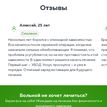
Отзывы
Алексей, 25 лет
Смоленск
Несколько лет боролся с опиоидной зависимостью.
Бра
Все началось после серьезной операции, когда мне
жиз
назначили сильные обезболивающие. Я понимал, что
пре
проблема усугубляется, но не мог противостоять этой
сто
зависимости. В один момент решился начать лечение.
час
Первый шаг — УБОД. Уснул, проснулся — и уже в
ост
порядке. Отличный заряд мотивации для будущего
лечения.
Больной не хочет лечиться?
Берем все на себя! Убеждаем на лечение без физического и
морального давления